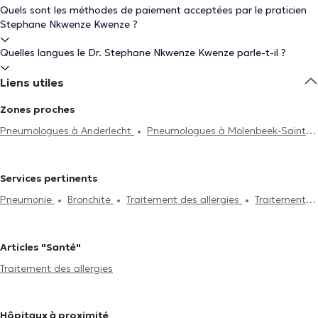
Quels sont les méthodes de paiement acceptées par le praticien
Stephane Nkwenze Kwenze ?
Quelles langues le Dr. Stephane Nkwenze Kwenze parle-t-il ?
Liens utiles
Zones proches
Pneumologues à Anderlecht
Pneumologues à Molenbeek-Saint-
Jean
Pneumologues à Saint-Josse-Ten-Noode
Pneumologues
à Jette
Pneumologues à Woluwe-Saint-Lambert
Services pertinents
Pneumonie
Bronchite
Traitement des allergies
Traitement
des troubles du sommeil
Exploration fonctionelle et respiratoire
Traitement de l'asthme
Bilan pneumologique et respiratoire
Articles "Santé"
Traitement des allergies
Hôpitaux à proximité