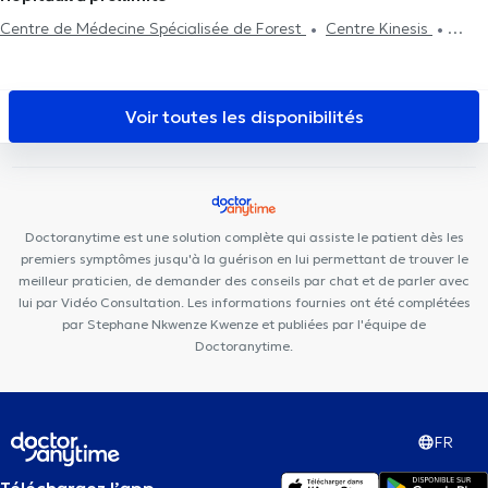
Centre de Médecine Spécialisée de Forest
Centre Kinesis
Centre Kinex
Cabinet Dentaire Ouistity Forest
Centre médical
Gatti
Centre médical du Parc
Allard Centre Médical Uccle
CEDAD Medical Center
Centre de Médecine et d'Etudes
Fanny
Voir toutes les disponibilités
Depasse Ophtalmologie
Cabinet privé
Lazeo Uccle
KIPSI
Centre paramédical périnatal & pédiatrique
Maison médicale la
Renaissance
Duden Medical Center
Clinique Coghen
CENTRE DENTAIRE UCCLE
Centre paramédical K-therapy
Dr
Doctoranytime est une solution complète qui assiste le patient dès les
Struyve
Key to Perform
premiers symptômes jusqu'à la guérison en lui permettant de trouver le
meilleur praticien, de demander des conseils par chat et de parler avec
lui par Vidéo Consultation. Les informations fournies ont été complétées
par Stephane Nkwenze Kwenze et publiées par l'équipe de
Doctoranytime.
FR
Téléchargez l’app