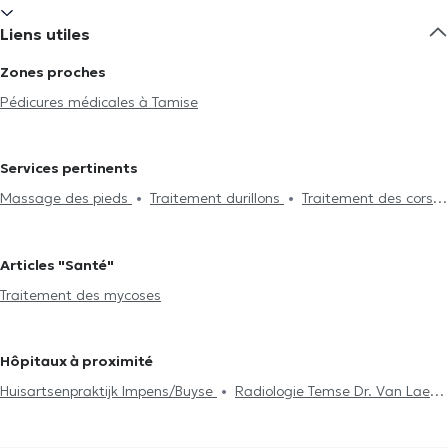
Liens utiles
Zones proches
Pédicures médicales à Tamise
Services pertinents
Massage des pieds
Traitement durillons
Traitement des cors
Orthoplastie
Soin de la voute plantaire
Traitement des
ongles incarnés
Traitement des mycoses
Soin des ongles
Articles "Santé"
Hyperkératose plantaire
Bain de paraffine
Pédicure médicale
Traitement des mycoses
Onychoplastie
Hôpitaux à proximité
Huisartsenpraktijk Impens/Buyse
Radiologie Temse Dr. Van Laere
& Dr. Cruz Conde
NeuroVP Bornem
Tandartsen Buyl - Van
Severen
Tandhuis
Tandartsenpraktijk Sigiez