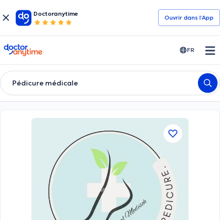
Doctoranytime
Ouvrir dans l’App
doctoranytime
FR
Pédicure médicale