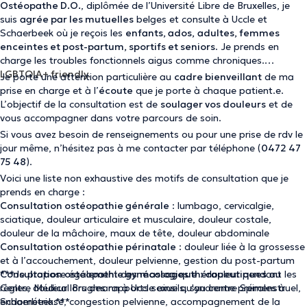
Ostéopathe D.O.
, diplômée de l’Université Libre de Bruxelles, je
suis
agrée par les mutuelles
belges et consulte à Uccle et
Schaerbeek où je reçois les
enfants, ados,
adultes, femmes
enceintes et post-partum, sportifs et seniors
. Je prends en
charge les troubles fonctionnels aigus comme chroniques.
LGBTQIA+ friendly.
Je porte une attention particulière au
cadre bienveillant
de ma
prise en charge et à l’
écoute
que je porte à chaque patient.e.
L’objectif de la consultation est de
soulager vos douleurs
et de
vous accompagner dans votre parcours de soin.
Si vous avez besoin de renseignements ou pour une prise de rdv le
jour même, n’hésitez pas à me contacter par téléphone (
0472 47
75 48
).
Voici une liste non exhaustive des motifs de consultation que je
prends en charge :
Consultation ostéopathie générale
: lumbago, cervicalgie,
sciatique, douleur articulaire et musculaire, douleur costale,
douleur de la mâchoire, maux de tête, douleur abdominale
Consultation ostéopathie périnatale
: douleur liée à la grossesse
et à l’accouchement, douleur pelvienne, gestion du post-partum
Consultation ostéopathie gynécologique
***Je propose également des
massages thérapeutiques
: douleur pendant les
au
règles, douleur lors des rapports sexuels, syndrome prémenstruel,
Centre Médical Brugmann à Uccle ainsi qu'au centre Spirales à
endométriose, congestion pelvienne, accompagnement de la
Schaerbeek.***