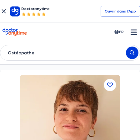
Doctoranytime
Ouvrir dans l’App
doctoranytime
FR
Ostéopathe