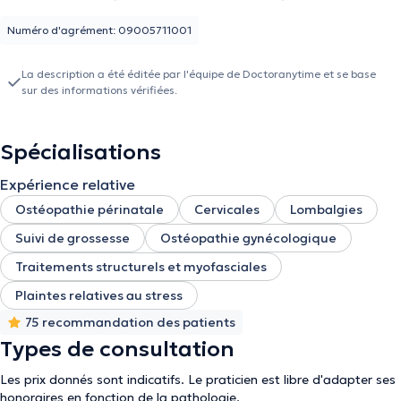
ménopause
Consultation ostéopathie du sport
: suivi du sportif et blessure,
Numéro d'agrément: 09005711001
aide à la préparation d’épreuve sportive
La description a été éditée par l'équipe de Doctoranytime et se base
sur des informations vérifiées.
Spécialisations
Expérience relative
Ostéopathie périnatale
Cervicales
Lombalgies
Suivi de grossesse
Ostéopathie gynécologique
Traitements structurels et myofasciales
Plaintes relatives au stress
75 recommandation des patients
Types de consultation
Les prix donnés sont indicatifs. Le praticien est libre d'adapter ses
honoraires en fonction de la pathologie.