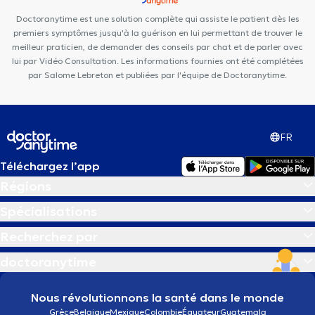
Médical DIVAA
Doctoranytime est une solution complète qui assiste le patient dès les
premiers symptômes jusqu'à la guérison en lui permettant de trouver le
meilleur praticien, de demander des conseils par chat et de parler avec
lui par Vidéo Consultation. Les informations fournies ont été complétées
par Salome Lebreton et publiées par l'équipe de Doctoranytime.
FR
Téléchargez l’app
Régions
Spécialisations
Recherchez par
doctoranytime
Nous révolutionnons la santé dans le monde
Grèce
Belgique
Mexique
Colombie
Équateur
Guatemala