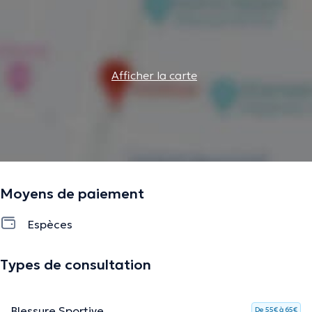
qu’il a en face.
La description a été éditée par l'équipe de Doctoranytime et se base sur des
informations vérifiées.
Afficher la carte
Moyens de paiement
Espèces
Types de consultation
Blessure Sportive
De 55€ à 65€