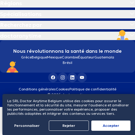
Régions
Spécialisations
Recherchez par
doctoranytime
Nous révolutionnons la santé dans le monde
Grèce
Belgique
Mexique
Colombie
Équateur
Guatemala
Brésil
Conditions générales
Cookies
Politique de confidentialité
© 2026 doctoranytime
La SRL Doctor Anytime Belgium utilise des cookies pour assurer le
fonctionnement et la sécurité du site, mesurer l’audience et améliorer
les performances, personnaliser votre expérience, proposer des
publicités adaptées et intégrer des contenus ou services tiers.
Personnaliser
Rejeter
Αccepter