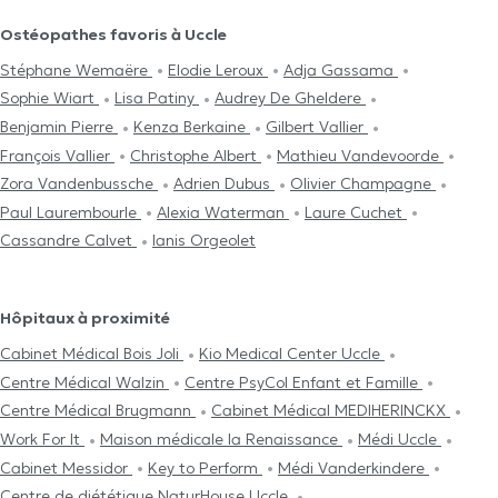
Ostéopathes favoris à Uccle
Stéphane Wemaëre
Elodie Leroux
Adja Gassama
Sophie Wiart
Lisa Patiny
Audrey De Gheldere
Benjamin Pierre
Kenza Berkaine
Gilbert Vallier
François Vallier
Christophe Albert
Mathieu Vandevoorde
Zora Vandenbussche
Adrien Dubus
Olivier Champagne
Paul Laurembourle
Alexia Waterman
Laure Cuchet
Cassandre Calvet
Ianis Orgeolet
Hôpitaux à proximité
Cabinet Médical Bois Joli
Kio Medical Center Uccle
Centre Médical Walzin
Centre PsyCol Enfant et Famille
Centre Médical Brugmann
Cabinet Médical MEDIHERINCKX
Work For It
Maison médicale la Renaissance
Médi Uccle
Cabinet Messidor
Key to Perform
Médi Vanderkindere
Centre de diététique NaturHouse Uccle