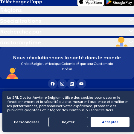
Téléchargez l’app
Régions
Spécialisations
Recherchez par
doctoranytime
Nous révolutionnons la santé dans le monde
Grèce
Belgique
Mexique
Colombie
Équateur
Guatemala
Brésil
Conditions générales
Cookies
Politique de confidentialité
La SRL Doctor Anytime Belgium utilise des cookies pour assurer le
© 2026 doctoranytime
fonctionnement et la sécurité du site, mesurer l’audience et améliorer
les performances, personnaliser votre expérience, proposer des
publicités adaptées et intégrer des contenus ou services tiers.
Personnaliser
Rejeter
Αccepter