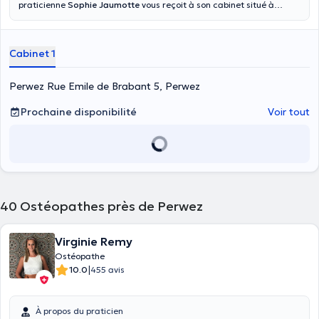
praticienne
Sophie Jaumotte
vous reçoit à son cabinet situé à
Perwez, rue Émile de Brabant 5. Elle a suivi de nombreuses
formations en collaboration avec plusieurs ostéopathes
expérimentés dans les domaines pédiatriques, gynécologiques et
Cabinet 1
sportifs. Elle exerce sa pratique depuis 13ans et a le soucis de
mettre toute son attention sur des soins adaptés à chacun de ses
patients. Elle prend le temps nécessaire pour expliquer au mieux les
Perwez Rue Emile de Brabant 5, Perwez
techniques choisies et celles qui peuvent compléter sa prise en
charge. Elle prend en charge également les nouveaux patients.
Prochaine disponibilité
Voir tout
40
Ostéopathes près de Perwez
Virginie Remy
Ostéopathe
|
10.0
455 avis
À propos du praticien