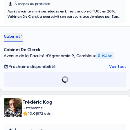
À propos du praticien
Après avoir terminé ses études en kinésithérapie à l’UCL en 2016,
Valérian De Clerck
a poursuivit son parcours académique par 5ans
d’ostéopathie a l’IAO. Il exerce depuis 2021 à Gembloux en tant
ostéopathe D.O. Il met un point d’honneur à d’abord considérer
l’aspect médicale de son examen du patient ,avant d’y apporter une
Cabinet 1
réponse ostéopathique que si celle-ci est pertinente.
Cabinet De Clerck
Avenue de la Faculté d'Agronomie 9, Gembloux
10,7 km
Prochaine disponibilité
Voir tout
Frédéric Kog
Ostéopathe
|
10.0
872 avis