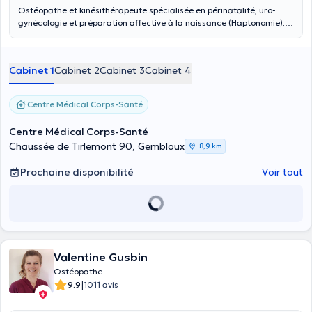
Ostéopathe et kinésithérapeute spécialisée en périnatalité, uro-
gynécologie et préparation affective à la naissance (Haptonomie),
j’exerce au sein de plusieurs cabinets: à Gembloux, Mont-Saint-
Guibert et Wierde. Veuillez consulter la carte pour avoir plus de
précisions sur l’emplacement exact de chaque cabinet. Vous pouvez
Cabinet 1
Cabinet 2
Cabinet 3
Cabinet 4
prendre rendez-vous en ligne ou me contacter au 0460 95 72 49 si
la demande est urgente et qu’il n’y a pas de disponibilité rapide en
ligne. Je prends en consultation les bébés, les enfants, les
Centre Médical Corps-Santé
adolescents, mais aussi les femmes.
Centre Médical Corps-Santé
Chaussée de Tirlemont 90, Gembloux
8,9 km
Prochaine disponibilité
Voir tout
Valentine Gusbin
Ostéopathe
|
9.9
1011 avis