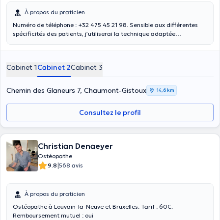
À propos du praticien
Numéro de téléphone : +32 475 45 21 98. Sensible aux différentes
spécificités des patients, j’utiliserai la technique adaptée
(fonctionnelle ou structurelle) à chaque patient qui est unique.
Depuis 25 ans, riche de mes différentes formations, je mets mes
compétences au service des adultes, des enfants, sportifs de haut
Cabinet 1
Cabinet 2
Cabinet 3
niveaux, des nourrissons et des femmes enceintes. Également
licencié en nutrition, j’incorpore aussi cette dimension dans le
traitement.
Chemin des Glaneurs 7, Chaumont-Gistoux
14,6 km
Consultez le profil
Christian Denaeyer
Ostéopathe
|
9.8
568 avis
À propos du praticien
Ostéopathe à Louvain-la-Neuve et Bruxelles. Tarif : 60€.
Remboursement mutuel : oui