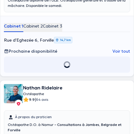
Ostéopathe diplômé de l'ULB. Ostéopathie générale et trouble de la
mâchoire. Disponible le samedi.
Cabinet 1
Cabinet 2
Cabinet 3
Rue d'Eghezée 6, Forville
14,7 km
Prochaine disponibilité
Voir tout
Nathan Ridelaire
Ostéopathe
|
9.9
64 avis
À propos du praticien
Ostéopathe D.O. à Namur –
Consultations à Jambes, Belgrade et
Forville