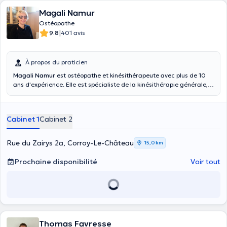
Magali Namur
Ostéopathe
|
9.8
401 avis
À propos du praticien
Magali Namur
est ostéopathe et kinésithérapeute avec plus de 10
ans d'expérience. Elle est spécialiste de la kinésithérapie générale,
de la sophrologie caycedienne et de la rééducation perineale et
ano-rectale suite à ses divers diplômes et formations obtenus entre
2000 et 2009. Elle est également experte de la kinésithérapie
Cabinet 1
Cabinet 2
pédiatrique, périnatale, pelvienne, ainsi que cardio-vasculaire et
respiratoire. Elle suit actuellement une formation en ostéopathie
qu'elle achèvera en 2020. Elle exerce en tant qu'indépendante en
Rue du Zairys 2a, Corroy-Le-Château
15,0 km
cabinet prive depuis 2005. Mme Namur a également une expérience
en service de garde de divers services (pédiatrie, maternié, soins
Prochaine disponibilité
Voir tout
intensifs, médecine interne, cardiologie, neurologie) au CHRVS.
N'hésitez plus et prenez rendez vous dès maintenant !
Thomas Favresse