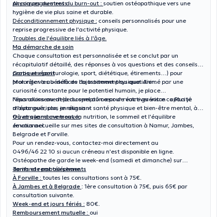
physiques du stress.
Accompagnement du burn-out :
soutien ostéopathique vers une
hygiène de vie plus saine et durable.
Déconditionnement physique :
conseils personnalisés pour une
reprise progressive de l'activité physique.
Troubles de l'équilibre liés à l'âge.
Ma démarche de soin
Chaque consultation est personnalisée et se conclut par un
récapitulatif détaillé, des réponses à vos questions et des conseils
pratiques (posturologie, sport, diététique, étirements…) pour
Corps et esprit
prolonger les bénéfices du traitement au quotidien.
Mon rôle va au-delà de l'ajustement physique. Animé par une
curiosité constante pour le potentiel humain, je place
l'épanouissement personnel au cœur de votre guérison : « Plus je
Nous allons au-delà du symptôme pour réactiver votre capacité
m'épanouis, plus je réussis ».
d'auto guérison, en alignant santé physique et bien-être mental, à
travers le mouvement, la nutrition, le sommeil et l'équilibre
Où et quand me trouver
émotionnel.
Je vous accueille sur mes sites de consultation à Namur, Jambes,
Belgrade et Forville.
Pour un rendez-vous, contactez-moi directement au
0496/46 22 10 si aucun créneau n'est disponible en ligne.
Ostéopathe de garde le week-end (samedi et dimanche) sur
demande par téléphone.
Tarifs et remboursements
À Forville :
toutes les consultations sont à 75€.
À Jambes et à Belgrade
: 1ère consultation à 75€, puis 65€ par
consultation suivante.
Week-end et jours fériés :
80€.
Remboursement mutuelle :
oui