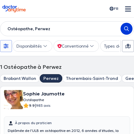
doctoranytime
FR
Ostéopathe, Perwez
Disponibilités
Conventionné
Types de consu
1
Ostéopathe à Perwez
Brabant Wallon
Perwez
Thorembais-Saint-Trond
Gee
Sophie Jaumotte
Ostéopathe
|
9.9
983 avis
À propos du praticien
Diplômée de l’ULB en ostéopathie en 2012, 6 années d’études, la