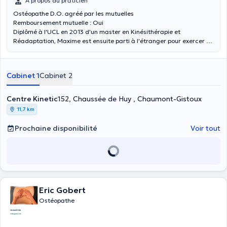
À propos du praticien
Ostéopathe D.O. agréé par les mutuelles
Remboursement mutuelle : Oui
Diplômé à l'UCL en 2013 d'un master en Kinésithérapie et
Réadaptation, Maxime est ensuite parti à l'étranger pour exercer et
parfaire sa formation durant 2 années. C'est en 2016 qu'il a ouvert
son cabinet pluridisciplinaire, le Centre de Kinésithérapie du Bauloy.
Spécialisé en kinésithérapie sportive, orthopédie et traumatologie, il
Cabinet 1
Cabinet 2
a entamé sa formation d'ostéopathie en 2015, et c'est en 2021 qu'il
a obtenu son diplôme d'ostéopathe D.O. avec mention.
Centre Kinetic
152, Chaussée de Huy , Chaumont-Gistoux
11,7 km
Prochaine disponibilité
Voir tout
Eric Gobert
Ostéopathe