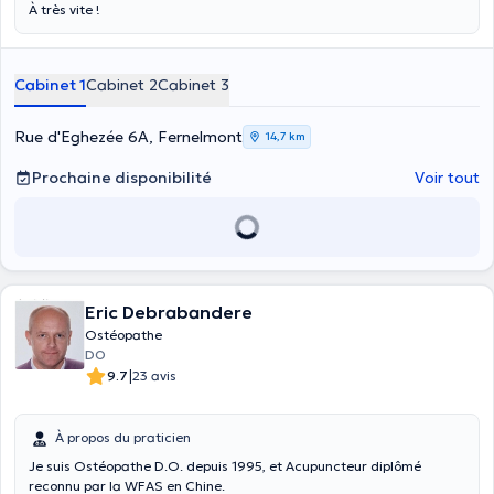
À très vite !
Cabinet 1
Cabinet 2
Cabinet 3
Rue d'Eghezée 6A, Fernelmont
14,7 km
Prochaine disponibilité
Voir tout
Eric Debrabandere
Ostéopathe
DO
|
9.7
23 avis
À propos du praticien
Je suis Ostéopathe D.O. depuis 1995, et Acupuncteur diplômé
reconnu par la WFAS en Chine.