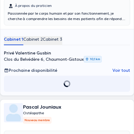
À propos du praticien
Passionnée par le corps humain et par son fonctionnement, je
cherche à comprendre les besoins de mes patients afin de répondre
correctement à leurs attentes. Formée en ostéopathie générale et
sportive à l'Université Libre de Bruxelles, je me base sur mes
connaissances en physiologie et en anatomie du corps humain afin
Cabinet 1
Cabinet 2
Cabinet 3
de traiter vos douleurs. Par ailleurs je suis spécialisée en ostéopathie
périnatale permettant de traiter différents troubles chez les
nouveau-nés (Reflux, plagiocéphalie non-synostosique, trouble de
Privé Valentine Gusbin
l'allaitement, torticolis, asymétrie positionnelle, troubles du
Clos du Belvédère 6, Chaumont-Gistoux
10,1 km
sommeil,... )
Prochaine disponibilité
Voir tout
Pascal Jouniaux
Ostéopathe
Nouveau membre