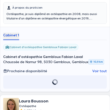
À propos du praticien
Ostéopathe, je suis diplômé en ostéopathie en 2008, mais aussi
titulaire d’un diplôme en ostéopathie énergétique en 2019,
respectivement à l’ULC et à l’IAO. Spécialisé en ostéopathie
générale et énergétique, il prend en charge les douleurs cervicales,
les problèmes de mâchoires, les troubles articulaires, les urgences,
Cabinet 1
le lumbago et aussi les douleurs costales. Vous pouvez le consulter
pour une migraine, pour un problème de dos, pour un problème de
blessure sportive, pour la gestion de stress, pour une affection
Cabinet d'ostéopathie Gembloux Fabian Laval
gynécologique ou pédiatrique. Il exerce au cabinet d’ostéopathie
Gembloux
Fabian Laval
situé : Chaussée de Namur 98, 5030 à
Cabinet d'ostéopathie Gembloux Fabian Laval
Gembloux.
Chaussée de Namur 98, 5030 Gembloux, Gembloux
10,9 km
Prochaine disponibilité
Voir tout
Laura Bousson
Ostéopathe