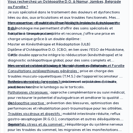
Vous recherchez un Ostéopathe D.O. à Namur, Jambes, Belgrade
ou Forville ?
Je suis spécialisé dans le traitement des douleurs et dysfonctions
liées au dos, aux articulations et aux troubles fonctionnels. Mes
connaissances en nutrition, rhumatologie, médecine physique et
Mon expertise – Double diplôme (kinésithérapeute & ostéopathe
traumatologie me permettent d'offrir des soins spécialisés et
D.O.)
adaptés à chaque patient.
Fort d'une formation complète et reconnue, j'offre une prise en
charge unique grâce à un double diplôme :
Master en Kinésithérapie et Réadaptation (ULB)
Diplôme d'Ostéopathie D.O. (CBO, en lien avec l'ESO de Maidstone,
U.K.).
Cette double approche intègre la rééducation (kinésithérapie) et le
diagnostic ostéopathique global, pour des soins complets et
personnalisés visant à soulager durablement vos douleurs.
Mes services ostéopathiques à Namur, Jambes, Belgrade et Forville
Consultations ostéopathiques générales :
prise en charge des
troubles musculo-squelettiques (T.M.S.) de l'appareil locomoteur —
douleurs dorsales, cervicales, lombaires et articulaires (cheville,
Pathologies aiguës (urgences) :
traitement rapide des douleurs
pied, hanche…).
soudaines comme le lumbago ou le torticolis.
Pathologies chroniques
: approche complémentaire au suivi médical,
pour restaurer le potentiel d'autoguérison et améliorer la qualité de
vie.
Ostéopathie sportive :
prévention des blessures, optimisation des
performances et réhabilitation post-traumatique pour les athlètes.
Troubles viscéraux et digestifs :
mobilité intestinale réduite, reflux
gastro-œsophagien (R.G.O.), constipation et autres déséquilibres
digestifs.
Gestion du stress et du sommeil :
rééquilibrage du système nerveux
pour les troubles du sommeil, les migraines et les manifestations