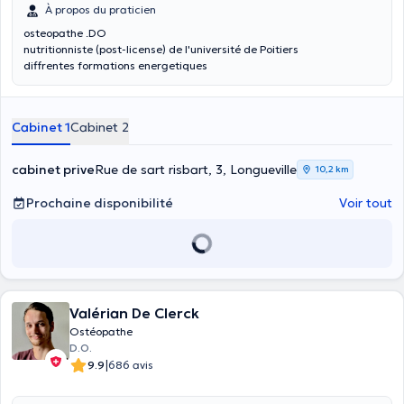
À propos du praticien
osteopathe .DO
nutritionniste (post-license) de l'université de Poitiers
diffrentes formations energetiques
Cabinet 1
Cabinet 2
cabinet prive
Rue de sart risbart, 3, Longueville
10,2 km
Prochaine disponibilité
Voir tout
Valérian De Clerck
Ostéopathe
D.O.
|
9.9
686 avis