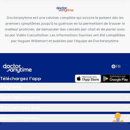
Santé Be Happy
VOCLIdental TEMPLOUX
Centre PsyOs
Kiné Spé Gembloux
Des Racines à la Vie
Cabinet
Doctoranytime est une solution complète qui assiste le patient dès les
d'ostéopathie Gembloux Fabian Laval
premiers symptômes jusqu'à la guérison en lui permettant de trouver le
meilleur praticien, de demander des conseils par chat et de parler avec
lui par Vidéo Consultation. Les informations fournies ont été complétées
par Hugues Willemart et publiées par l'équipe de Doctoranytime.
FR
Téléchargez l’app
Régions
Spécialisations
Recherchez par
doctoranytime