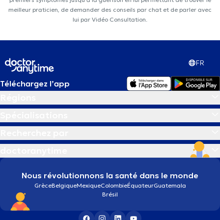
meilleur praticien, de demander des conseils par chat et de parler avec
lui par Vidéo Consultation.
FR
Téléchargez l’app
Régions
Spécialisations
Recherchez par
doctoranytime
Nous révolutionnons la santé dans le monde
Grèce
Belgique
Mexique
Colombie
Équateur
Guatemala
Brésil