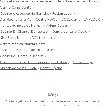
Cabinet de médecine générale ATHENA
Kiné Spé Gembloux
Centre Corps-Santé
Cabinet d'ostéopathie Gembloux Fabian Laval
Des Racines à la Vie
Centre PsyOs
VOCLIdental TEMPLOUX
Institut du poids de Namur
Anima Corpus
Cabinet Dr Chantal Dangoisse
Centre dentaire Opale
Kiné Sport Namur
DR Linsmaux
Centre Médical Namur Santé
L'Arche de Noé, maison de naissance
Cabinet du Docteur Tichoux
Centre de Santé Biomécanique (Eric Gillard)
MedicEnergy
Maison de Santé Orion
Centre Epione
Doctoranytime est une solution complète qui assiste le patient dès les
premiers symptômes jusqu'à la guérison en lui permettant de trouver le