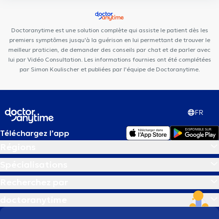
KineClub
Dental Office Brussels
Cabinet Pifferi
Care Happy
PointFit
Doctoranytime est une solution complète qui assiste le patient dès les
premiers symptômes jusqu'à la guérison en lui permettant de trouver le
meilleur praticien, de demander des conseils par chat et de parler avec
lui par Vidéo Consultation. Les informations fournies ont été complétées
par Simon Koulischer et publiées par l'équipe de Doctoranytime.
FR
Téléchargez l’app
Régions
Spécialisations
Recherchez par
doctoranytime