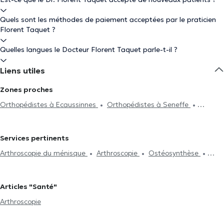
Quels sont les méthodes de paiement acceptées par le praticien
Florent Taquet ?
Quelles langues le Docteur Florent Taquet parle-t-il ?
Liens utiles
Zones proches
Orthopédistes à Ecaussinnes
Orthopédistes à Seneffe
Orthopédistes à Nivelles
Orthopédistes à Lillois-Witterzée
Orthopédistes à Braine-L'Alleud
Orthopédistes à Le Roeulx
Services pertinents
Orthopédistes à Rhode-Saint-Genèse
Orthopédistes à Waterloo
Arthroscopie du ménisque
Arthroscopie
Ostéosynthèse
Orthopédistes à Vieux-Genappe
Ligamentoplastie
Injections intra-articulaires
Articles "Santé"
Arthroscopie