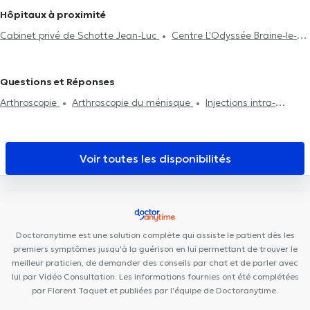
Hôpitaux à proximité
Cabinet privé de Schotte Jean-Luc
Centre L'Odyssée Braine-le-
Comte
Kyo Center
Cabinet Médical Dr Mairesse & Dr Skrjanc
Odontolia Tubize
Cabinet du Docteur Meeus
Centre Médical
Questions et Réponses
Mère-Enfant des rives du Hain
Centre médical: l'Autre Médecine
Arthroscopie
Arthroscopie du ménisque
Injections intra-
Nova Dental
Bel-Air Médical
Cabinet Dr Strang Mike
articulaires
Ostéosynthèse
Maison Médicale Ecaussinnoise
Centre Dynamic Santé
Cour
Maître
L'Arbri 🌳
Le Ravel
Centre Médical Le Ravel
Centre
Voir toutes les disponibilités
de Santé Holistique
Centre Edumotion
Cabinet Médical
Asaftei
Doctoranytime est une solution complète qui assiste le patient dès les
premiers symptômes jusqu'à la guérison en lui permettant de trouver le
meilleur praticien, de demander des conseils par chat et de parler avec
lui par Vidéo Consultation. Les informations fournies ont été complétées
par Florent Taquet et publiées par l'équipe de Doctoranytime.