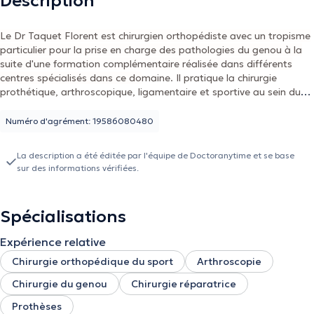
Description
Le Dr Taquet Florent est chirurgien orthopédiste avec un tropisme
particulier pour la prise en charge des pathologies du genou à la
suite d'une formation complémentaire réalisée dans différents
centres spécialisés dans ce do
maine. Il pratique la chirurgie
prothétique, arthroscopique, ligamentaire et sportive au sein du
groupe CHIREC sur le site Sainte-Anne Saint-Rémi à Anderlecht. Il
propose également des consultations de traumatologie ainsi que
Numéro d'agrément: 19586080480
d'orthopédie générale.
La description a été éditée par l'équipe de Doctoranytime et se base
sur des informations vérifiées.
Spécialisations
Expérience relative
Chirurgie orthopédique du sport
Arthroscopie
Chirurgie du genou
Chirurgie réparatrice
Prothèses