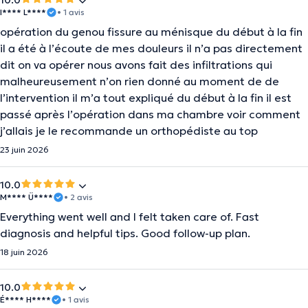
10.0
I**** L****
• 1 avis
opération du genou fissure au ménisque du début à la fin
il a été à l’écoute de mes douleurs il n’a pas directement
dit on va opérer nous avons fait des infiltrations qui
malheureusement n’on rien donné au moment de de
l’intervention il m’a tout expliqué du début à la fin il est
passé après l’opération dans ma chambre voir comment
j’allais je le recommande un orthopédiste au top
23 juin 2026
10.0
M**** Ü****
• 2 avis
Everything went well and I felt taken care of. Fast
diagnosis and helpful tips. Good follow-up plan.
18 juin 2026
10.0
É**** H****
• 1 avis