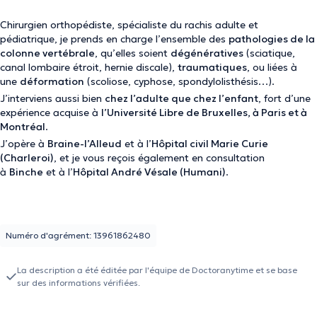
Chirurgien orthopédiste, spécialiste du rachis adulte et
pédiatrique, je prends en charge l’ensemble des
pathologies de la
colonne vertébrale
, qu’elles soient
dégénératives
(sciatique,
canal lombaire étroit, hernie discale),
traumatiques
, ou liées à
une
déformation
(scoliose, cyphose, spondylolisthésis…).
J’interviens aussi bien
chez l’adulte que chez l’enfant
, fort d’une
expérience acquise à
l’Université Libre de Bruxelles, à Paris et à
Montréal
.
J’opère à
Braine-l’Alleud
et à l’
Hôpital civil Marie Curie
(Charleroi)
, et je vous reçois également en consultation
à
Binche
et à l’
Hôpital André Vésale (Humani)
.
Numéro d'agrément: 13961862480
La description a été éditée par l'équipe de Doctoranytime et se base
sur des informations vérifiées.