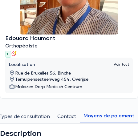
Edouard Haumont
Orthopédiste
1 '
Localisation
Voir tout
Rue de Bruxelles 56, Binche
Terhulpensesteenweg 454, Overijse
Maleizen Dorp Medisch Centrum
Moyens de paiement
Types de consultation
Contact
Description