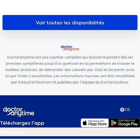
de diététique NaturHouse La Louvière
Centre Biloba
Global
Care Nurse at Home
Cabinet Bois d'Hairmont
Cabinet privé
Familia Cura
Cabinet Bourlard - Lion
VOCLIdental TRAZEGNIES
Voir toutes les disponibilités
CMJ - English consultation
Centre Paramédical de Casteau
SPhysical
Clinique médicale de Casteau
Dental Mons
Cabinet médical Louissaint
Centre Μontois d'Ostéopathie
Centre de santé Cartier
Maison Médicale Ecaussinnoise
Doctoranytime est une solution complète qui assiste le patient dès les
premiers symptômes jusqu'à la guérison en lui permettant de trouver le
meilleur praticien, de demander des conseils par chat et de parler avec
lui par Vidéo Consultation. Les informations fournies ont été complétées
par Edouard Haumont et publiées par l'équipe de Doctoranytime.
FR
Téléchargez l’app
Régions