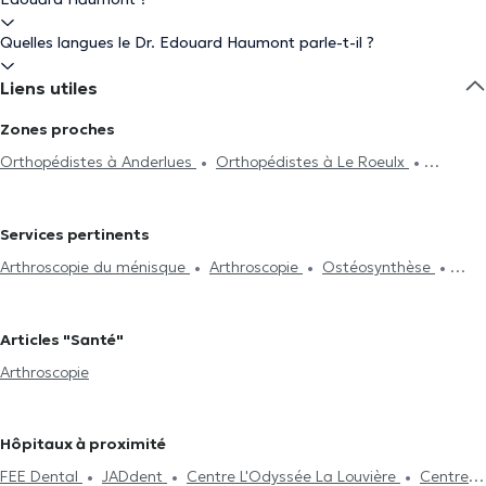
Quelles langues le Dr. Edouard Haumont parle-t-il ?
Liens utiles
Zones proches
Orthopédistes à Anderlues
Orthopédistes à Le Roeulx
Orthopédistes à Havre
Orthopédistes à Thuin
Orthopédistes à
Spiennes
Orthopédistes à Montigny-Le-Tilleul
Orthopédistes à
Services pertinents
Charleroi
Orthopédistes à Mons
Orthopédistes à Arquennes
Arthroscopie du ménisque
Arthroscopie
Ostéosynthèse
Orthopédistes à Masnuy-Saint-Jean
Orthopédistes à Seneffe
Ligamentoplastie
Injections intra-articulaires
Orthopédistes à Jumet
Articles "Santé"
Arthroscopie
Hôpitaux à proximité
FEE Dental
JADdent
Centre L'Odyssée La Louvière
Centre