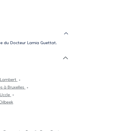
se du Docteur Lamia Guettat.
-Lambert
s à Bruxelles
 Uccle
Dilbeek