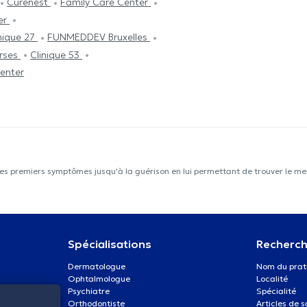
Curenest
Family Care Center
er
nique 27
FUNMEDDEV Bruxelles
urses
Clinique 53
enter
les premiers symptômes jusqu'à la guérison en lui permettant de trouver le mei
Spécialisations
Recherch
Dermatologue
Nom du prat
Ophtalmologue
Localité
Psychiatre
Spécialité
Orthodontiste
Articles de 