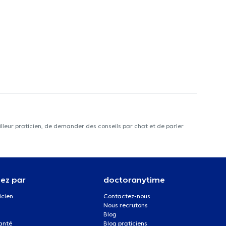
lleur praticien, de demander des conseils par chat et de parler
ez par
doctoranytime
icien
Contactez-nous
Nous recrutons
Blog
santé
Blog praticiens