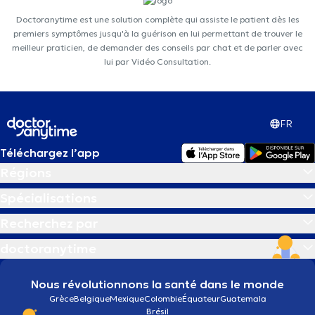
Doctoranytime est une solution complète qui assiste le patient dès les
premiers symptômes jusqu'à la guérison en lui permettant de trouver le
meilleur praticien, de demander des conseils par chat et de parler avec
lui par Vidéo Consultation.
FR
Téléchargez l’app
Régions
Spécialisations
Recherchez par
doctoranytime
Nous révolutionnons la santé dans le monde
Grèce
Belgique
Mexique
Colombie
Équateur
Guatemala
Brésil