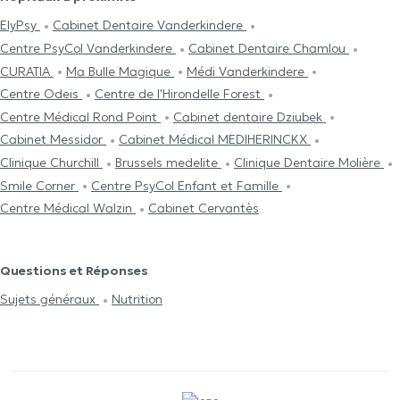
ElyPsy
Cabinet Dentaire Vanderkindere
Centre PsyCol Vanderkindere
Cabinet Dentaire Chamlou
CURATIA
Ma Bulle Magique
Médi Vanderkindere
Centre Odeis
Centre de l'Hirondelle Forest
Centre Médical Rond Point
Cabinet dentaire Dziubek
Cabinet Messidor
Cabinet Médical MEDIHERINCKX
Clinique Churchill
Brussels medelite
Clinique Dentaire Molière
Smile Corner
Centre PsyCol Enfant et Famille
Centre Médical Walzin
Cabinet Cervantès
Questions et Réponses
Sujets généraux
Nutrition