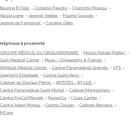
Nissrine El Filali
Catarina Peixoto
Charlotte Moreau
Alissia Lainé
Jeannie Yalebe
Pauline Casado
Jeanne de Formanoir
Caroline Gillès
Hôpitaux à proximité
GROUPE MÉDICAL DU CINQUANTENAIRE
Motion Rehab (MoRe)
Guiti Medical Center
Muse – Osteopathy & Friends
Whitlock Medical Center
Centre Paramédical Granola
CP3
Uperform Etterbeek
Centre Saint-Henri
Cabinet du Docteur Pléros
ARTISTES - BY LILIE
Centre Paramédical Saint-Michel
Cabinet Montgomery
Centre PsyCol Mérode
RegenGo
I Care Center
Centre Adem Moriau
Centre Oxyzen
Cabinet-Nerviens
MCare