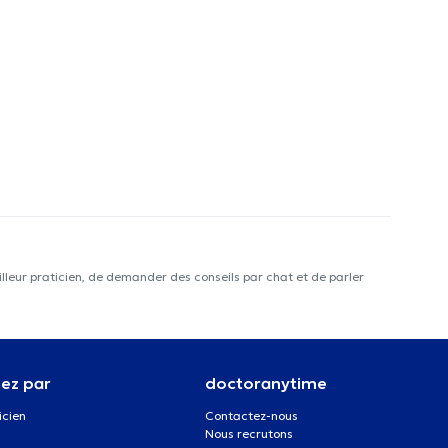
lleur praticien, de demander des conseils par chat et de parler
ez par
doctoranytime
icien
Contactez-nous
Nous recrutons