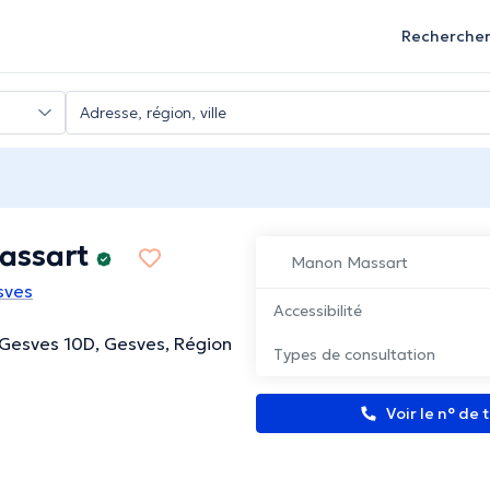
Recherche
assart
Manon Massart
sves
Accessibilité
 Gesves 10D, Gesves, Région
Types de consultation
Voir le n° de