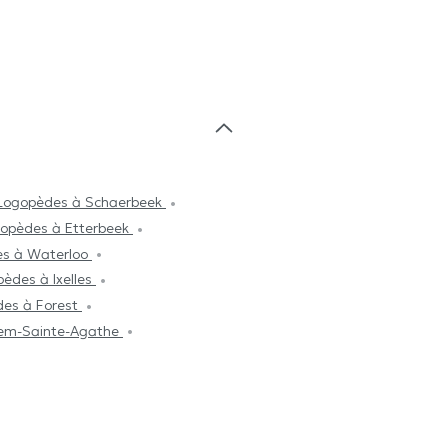
Logopèdes à Schaerbeek
opèdes à Etterbeek
s à Waterloo
èdes à Ixelles
es à Forest
hem-Sainte-Agathe