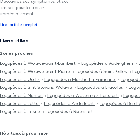
Découvrez ses symptômes et ses
causes pour la traiter
immédiatement.
Lire l'article complet
Liens utiles
Zones proches
Logopèdes à Woluwe-Saint-Lambert
Logopèdes à Auderghem
Logopèdes à Woluwe-Saint-Pierre
Logopèdes à Saint-Gilles
Log
Logopèdes à Uccle
Logopèdes à Marche-En-Famenne
Logopède
Logopèdes à Sint-Stevens-Woluwe
Logopèdes à Bruxelles
Logop
Logopèdes à Namur
Logopèdes à Watermael-Boitsfort
Logopèd
Logopèdes à Jette
Logopèdes à Anderlecht
Logopèdes à Berc
Logopèdes à Lasne
Logopèdes à Rixensart
Hôpitaux à proximité