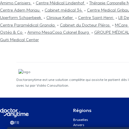
Amimo Cerisiers
Centre Médical Lindenhof
Thérapie Corporelle
Centre Adem Moriau
Cabinet médical 34
Centre Medical Grib
Uperform Schaerbeek
Clinique Keller
Centre Saint-Henri
LB De
Centre Paramédical Granola
Cabinet du Docteur Pléros
MCare
Ostéo & Co
Amimo MesaCosa Colonel Bourg
GROUPE MÉDICAL
Guiti Medical Center
Doctoranytime est une solution complète qui assiste le patient dès 
avec lui par Vidéo Consultation.
Régions
Bruxelles
FR
Anvers