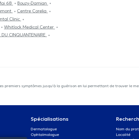
 Mai 68
Bouzy-Damian
aumont
Centre Corelia
ntal Clinic
Whitlock Medical Center
 DU CINQUANTENAIRE
les premiers symptômes jusqu'à la guérison en lui permettant de trouver le mei
Spécialisations
Recherch
Dermatologue
Nom du prat
Ophtalmologue
Localité