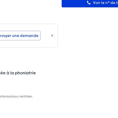
Voir le n° de
nvoyer une demande
ée à la phoniatrie
nformations vérifiées.