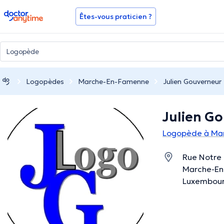
doctoranytime
Êtes-vous praticien ?
Logopèdes
Marche-En-Famenne
Julien Gouverneur
Julien G
Logopède à Ma
Rue Notre
Marche-En
Luxembou