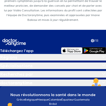
premiers symptômes jusqu'à la guérison en lui permettant de trouver le
meilleur praticien, de demander des conseils par chat et de parler avec
lui par Vidéo Consultation. Les informations du profil sont collectées par
l'équipe de Doctoranytime, puis examinées et approuvées par Imane
Bakioui et mises à jour régulièrement.
FR
Téléchargez l’app
Régions
Spécialisations
Recherchez par
doctoranytime
Nous révolutionnons la santé dans le monde
Grèce
Belgique
Mexique
Colombie
Équateur
Guatemala
Brésil