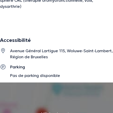
sphère ORL (thérapie oromyofonctionnelle, voix,
dysarthrie)
La description a été éditée par l'équipe de Doctoranytime et se base sur des
informations vérifiées.
Accessibilité
Avenue Général Lartigue 115, Woluwe-Saint-Lambert,
Région de Bruxelles
Parking
Pas de parking disponible