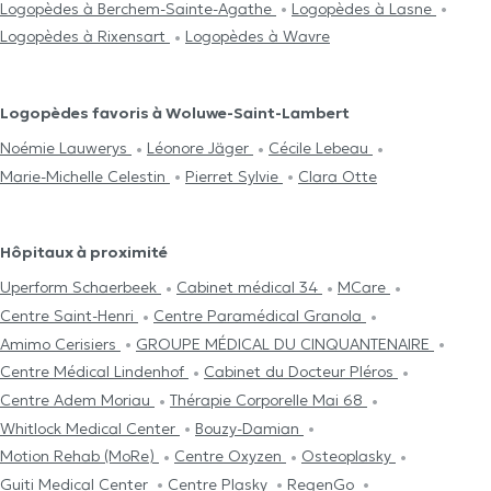
Logopèdes à Berchem-Sainte-Agathe
Logopèdes à Lasne
Logopèdes à Rixensart
Logopèdes à Wavre
Logopèdes favoris à Woluwe-Saint-Lambert
Noémie Lauwerys
Léonore Jäger
Cécile Lebeau
Marie-Michelle Celestin
Pierret Sylvie
Clara Otte
Hôpitaux à proximité
Uperform Schaerbeek
Cabinet médical 34
MCare
Centre Saint-Henri
Centre Paramédical Granola
Amimo Cerisiers
GROUPE MÉDICAL DU CINQUANTENAIRE
Centre Médical Lindenhof
Cabinet du Docteur Pléros
Centre Adem Moriau
Thérapie Corporelle Mai 68
Whitlock Medical Center
Bouzy-Damian
Motion Rehab (MoRe)
Centre Oxyzen
Osteoplasky
Guiti Medical Center
Centre Plasky
RegenGo