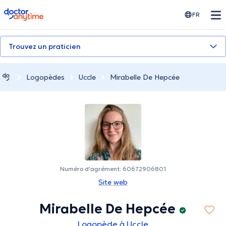
doctoranytime
FR
Trouvez un praticien
Logopèdes
Uccle
Mirabelle De Hepcée
Numéro d'agrément: 60672906801
Site web
Mirabelle De Hepcée
Logopède à Uccle