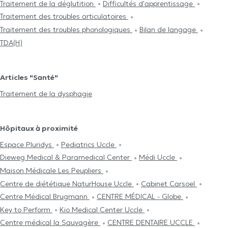
Traitement de la déglutition
Difficultés d'apprentissage
Traitement des troubles articulatoires
Traitement des troubles phonologiques
Bilan de langage
TDA(H)
Articles "Santé"
Traitement de la dysphagie
Hôpitaux à proximité
Espace Pluridys
Pediatrics Uccle
Dieweg Medical & Paramedical Center
Médi Uccle
Maison Médicale Les Peupliers
Centre de diététique NaturHouse Uccle
Cabinet Carsoel
Centre Médical Brugmann
CENTRE MÉDICAL - Globe
Key to Perform
Kio Medical Center Uccle
Centre médical la Sauvagère
CENTRE DENTAIRE UCCLE