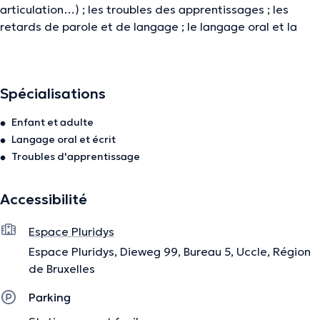
articulation…) ; les troubles des apprentissages ; les
retards de parole et de langage ; le langage oral et la
voix chez la personne âgée. Enfants - Adolescents -
Adultes
Spécialisations
La description a été éditée par l'équipe de Doctoranytime et se base sur des
Enfant et adulte
informations vérifiées.
Langage oral et écrit
Troubles d'apprentissage
Accessibilité
Espace Pluridys
Espace Pluridys, Dieweg 99, Bureau 5, Uccle, Région
de Bruxelles
Parking