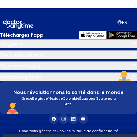
FR
Téléchargez l’app
Régions
Spécialisations
Recherchez par
doctoranytime
Nous révolutionnons la santé dans le monde
Grèce
Belgique
Mexique
Colombie
Équateur
Guatemala
Brésil
Conditions générales
Cookies
Politique de confidentialité
© 2026 doctoranytime