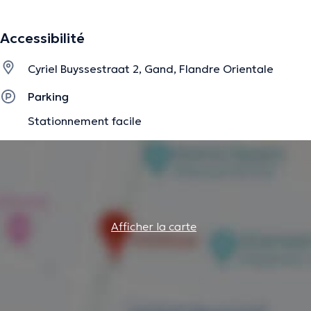
en functionele oefentherapie. Voor wie niet tot in de
praktijk kan komen doe ik ook huisbezoeken.
Accessibilité
Cyriel Buyssestraat 2, Gand, Flandre Orientale
La description a été éditée par l'équipe de Doctoranytime et se base sur des
informations vérifiées.
Parking
Stationnement facile
Afficher la carte