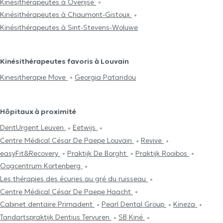
Kinésithérapeutes à Overijse
Kinésithérapeutes à Chaumont-Gistoux
Kinésithérapeutes à Sint-Stevens-Woluwe
Kinésithérapeutes favoris à Louvain
Kinesitherapie Move
Georgia Pataridou
Hôpitaux à proximité
DentUrgent Leuven
Eetwijs
Centre Médical César De Paepe Louvain
Revive
easyFit&Recovery
Praktijk De Borght
Praktijk Rooibos
Oogcentrum Kortenberg
Les thérapies des écuries au gré du ruisseau
Centre Médical César De Paepe Haacht
Cabinet dentaire Primadent
Pearl Dental Group
Kineza
Tandartspraktijk Dentius Tervuren
SB Kiné