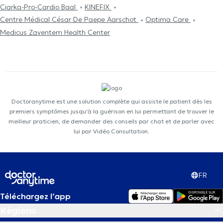
Ciarka-Pro-Cardio Baal
KINEFIX
Centre Médical César De Paepe Aarschot
Optima Care
Medicus Zaventem Health Center
Doctoranytime est une solution complète qui assiste le patient dès les
premiers symptômes jusqu'à la guérison en lui permettant de trouver le
meilleur praticien, de demander des conseils par chat et de parler avec
lui par Vidéo Consultation.
FR
Téléchargez l’app
Régions