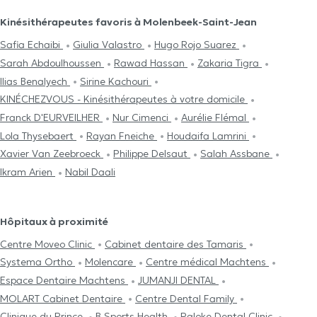
Kinésithérapeutes favoris à Molenbeek-Saint-Jean
Safia Echaibi
Giulia Valastro
Hugo Rojo Suarez
Sarah Abdoulhoussen
Rawad Hassan
Zakaria Tigra
Ilias Benalyech
Sirine Kachouri
KINÉCHEZVOUS - Kinésithérapeutes à votre domicile
Franck D'EURVEILHER
Nur Cimenci
Aurélie Flémal
Lola Thysebaert
Rayan Fneiche
Houdaifa Lamrini
Xavier Van Zeebroeck
Philippe Delsaut
Salah Assbane
Ikram Arien
Nabil Daali
Hôpitaux à proximité
Centre Moveo Clinic
Cabinet dentaire des Tamaris
Systema Ortho
Molencare
Centre médical Machtens
Espace Dentaire Machtens
JUMANJI DENTAL
MOLART Cabinet Dentaire
Centre Dental Family
Clinique du Prince
B Sports Health
Paloke Dental Clinic