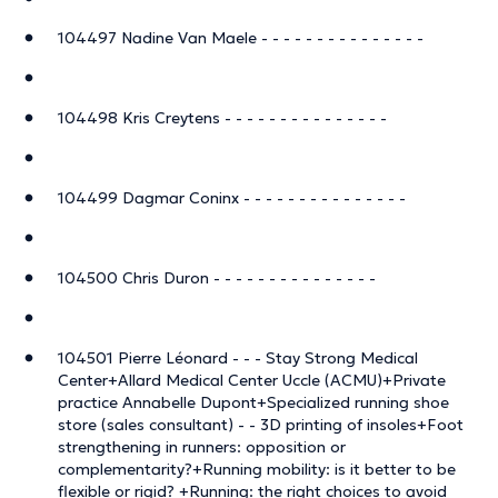
104497 Nadine Van Maele - - - - - - - - - - - - - - -
104498 Kris Creytens - - - - - - - - - - - - - - -
104499 Dagmar Coninx - - - - - - - - - - - - - - -
104500 Chris Duron - - - - - - - - - - - - - - -
104501 Pierre Léonard - - - Stay Strong Medical
Center+Allard Medical Center Uccle (ACMU)+Private
practice Annabelle Dupont+Specialized running shoe
store (sales consultant) - - 3D printing of insoles+Foot
strengthening in runners: opposition or
complementarity?+Running mobility: is it better to be
flexible or rigid? +Running: the right choices to avoid