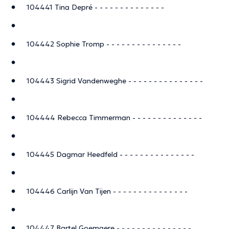
104441 Tina Depré - - - - - - - - - - - - - -
104442 Sophie Tromp - - - - - - - - - - - - - - -
104443 Sigrid Vandenweghe - - - - - - - - - - - - - - -
104444 Rebecca Timmerman - - - - - - - - - - - - - -
104445 Dagmar Heedfeld - - - - - - - - - - - - - - -
104446 Carlijn Van Tijen - - - - - - - - - - - - - - -
104447 Bartel Goemaere - - - - - - - - - - - - - - -