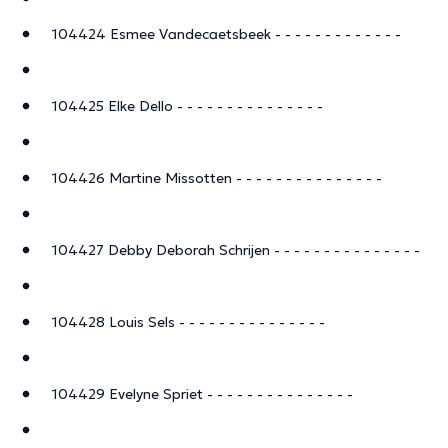
104424 Esmee Vandecaetsbeek - - - - - - - - - - - - -
104425 Elke Dello - - - - - - - - - - - - - - -
104426 Martine Missotten - - - - - - - - - - - - - - -
104427 Debby Deborah Schrijen - - - - - - - - - - - - - - -
104428 Louis Sels - - - - - - - - - - - - - - -
104429 Evelyne Spriet - - - - - - - - - - - - - - -