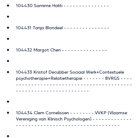
104430 Samime Haliti - - - - - - - - - - - - - - -
104431 Tanja Blondeel - - - - - - - - - - - - - - -
104432 Margot Chen - - - - - - - - - - - - - - -
104433 Kristof Decubber Sociaal Werk+Contextuele
psychotherapie+Relatietherapie - - - - - - - BVRGS - - - -
- - - - - - - - - - - - - - - - - - - - - - - - - - - - - - - - - - - - - -
- - - - - - - - - - - - - - - - - - - - - - - -
104434 Clem Cornelissen - - - - - - - - VVKP (Vlaamse
Vereniging van Klinisch Psychologen) - - - - - - - - - - - - -
- - - - - - - - - - - - - - - - - - - - - - - - - - - - - - - - - -