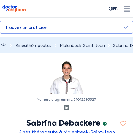
doctoranytime
FR
Trouvez un praticien
Kinésithérapeutes
Molenbeek-Saint-Jean
Sabrina 
Numéro d'agrément: 51012595527
Sabrina Debackere
Kinésithérapeute à Molenbeek-Saint-Jean