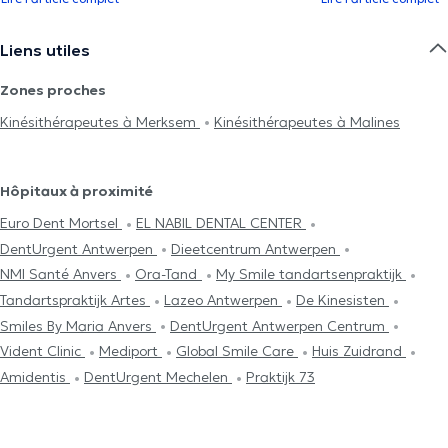
Liens utiles
Zones proches
Kinésithérapeutes à Merksem
Kinésithérapeutes à Malines
Hôpitaux à proximité
Euro Dent Mortsel
EL NABIL DENTAL CENTER
DentUrgent Antwerpen
Dieetcentrum Antwerpen
NMI Santé Anvers
Ora-Tand
My Smile tandartsenpraktijk
Tandartspraktijk Artes
Lazeo Antwerpen
De Kinesisten
Smiles By Maria Anvers
DentUrgent Antwerpen Centrum
Vident Clinic
Mediport
Global Smile Care
Huis Zuidrand
Amidentis
DentUrgent Mechelen
Praktijk 73