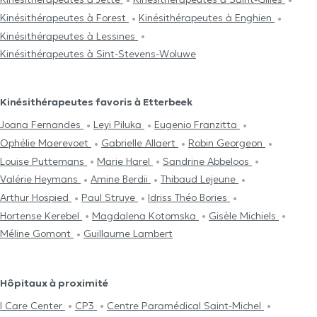
Kinésithérapeutes à Forest
Kinésithérapeutes à Enghien
Kinésithérapeutes à Lessines
Kinésithérapeutes à Sint-Stevens-Woluwe
Kinésithérapeutes favoris à Etterbeek
Joana Fernandes
Leyi Piluka
Eugenio Franzitta
Ophélie Maerevoet
Gabrielle Allaert
Robin Georgeon
Louise Puttemans
Marie Harel
Sandrine Abbeloos
Valérie Heymans
Amine Berdii
Thibaud Lejeune
Arthur Hospied
Paul Struye
Idriss Théo Bories
Hortense Kerebel
Magdalena Kotomska
Gisèle Michiels
Méline Gomont
Guillaume Lambert
Hôpitaux à proximité
I Care Center
CP3
Centre Paramédical Saint-Michel