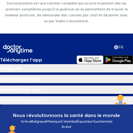
Doctoranytime est une solution complète qui assiste le patient dès les
premiers symptômes jusqu'à la guérison en lui permettant de trouver le
meilleur praticien, de demander des conseils par chat et de parler avec
lui par Vidéo Consultation.
FR
Téléchargez l’app
Régions
Spécialisations
Recherchez par
doctoranytime
Nous révolutionnons la santé dans le monde
Grèce
Belgique
Mexique
Colombie
Équateur
Guatemala
Brésil