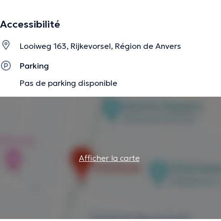
La description a été éditée par l'équipe de Doctoranytime et se base sur des
Accessibilité
informations vérifiées.
Looiweg 163, Rijkevorsel, Région de Anvers
Parking
Pas de parking disponible
Afficher la carte