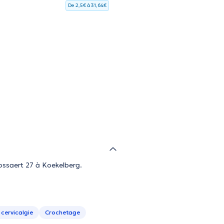
De 2,5€ à 31,64€
Bossaert 27 à Koekelberg.
 cervicalgie
Crochetage