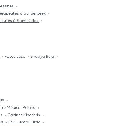
Lessines
hérapeutes à Schaerbeek
peutes à Saint-Gilles
r
Fatou Jose
Shadya Bula
ily
tre Médical Polaris
is
Cabinet Kinechris
xis
LYD Dental Clinic