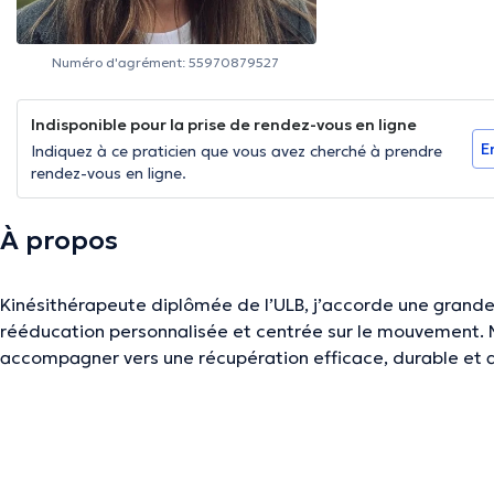
Numéro d'agrément: 55970879527
Indisponible pour la prise de rendez-vous en ligne
E
Indiquez à ce praticien que vous avez cherché à prendre
rendez-vous en ligne.
À propos
Kinésithérapeute diplômée de l’ULB, j’accorde une grand
rééducation personnalisée et centrée sur le mouvement. M
accompagner vers une récupération efficace, durable et 
La description a été éditée par l'équipe de Doctoranytime et se base sur des i