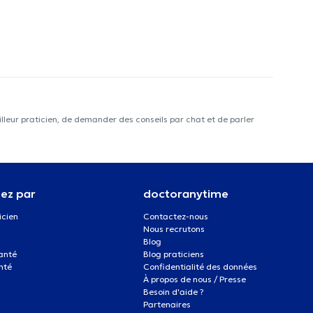
lleur praticien, de demander des conseils par chat et de parler
ez par
doctoranytime
icien
Contactez-nous
Nous recrutons
Blog
santé
Blog praticiens
nté
Confidentialité des données
À propos de nous / Presse
Besoin d'aide ?
Partenaires