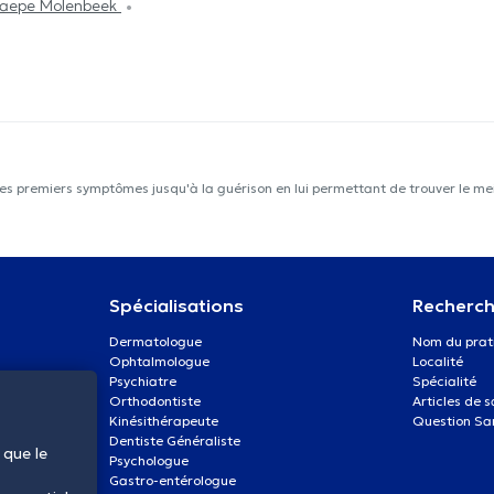
Paepe Molenbeek
les premiers symptômes jusqu'à la guérison en lui permettant de trouver le mei
Spécialisations
Recherch
Dermatologue
Nom du prat
Ophtalmologue
Localité
Psychiatre
Spécialité
Orthodontiste
Articles de 
Kinésithérapeute
Question Sa
Dentiste Généraliste
 que le
Psychologue
Gastro-entérologue