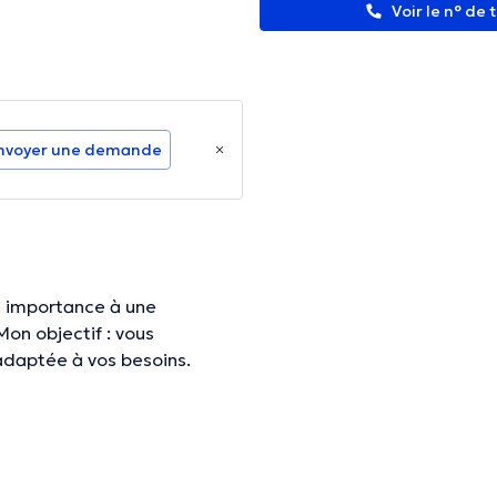
Voir le n° de
nvoyer une demande
e importance à une
on objectif : vous
adaptée à vos besoins.
nformations vérifiées.