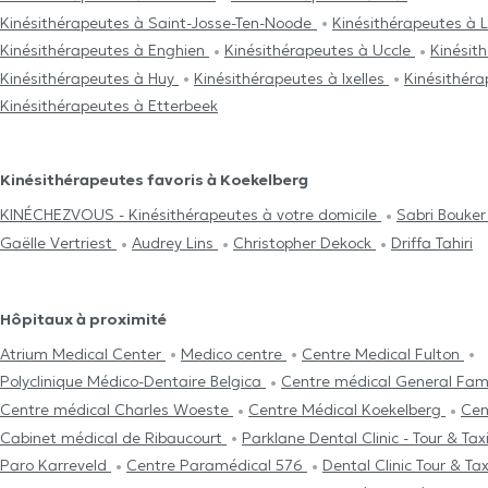
Kinésithérapeutes à Saint-Josse-Ten-Noode
Kinésithérapeutes à 
Kinésithérapeutes à Enghien
Kinésithérapeutes à Uccle
Kinésit
Kinésithérapeutes à Huy
Kinésithérapeutes à Ixelles
Kinésithéra
Kinésithérapeutes à Etterbeek
Kinésithérapeutes favoris à Koekelberg
KINÉCHEZVOUS - Kinésithérapeutes à votre domicile
Sabri Bouke
Gaëlle Vertriest
Audrey Lins
Christopher Dekock
Driffa Tahiri
Hôpitaux à proximité
Atrium Medical Center
Medico centre
Centre Medical Fulton
Polyclinique Médico-Dentaire Belgica
Centre médical General Fam
Centre médical Charles Woeste
Centre Médical Koekelberg
Cen
Cabinet médical de Ribaucourt
Parklane Dental Clinic - Tour & Tax
Paro Karreveld
Centre Paramédical 576
Dental Clinic Tour & Ta