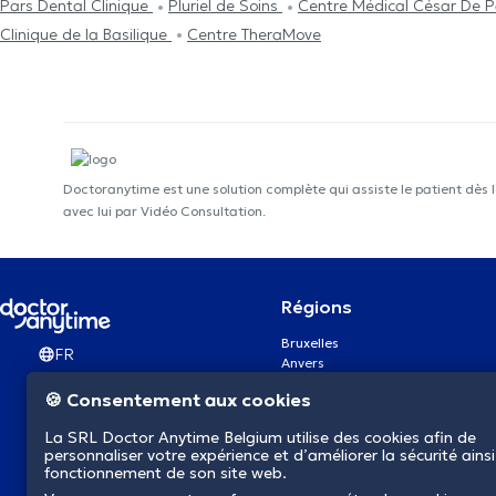
Pars Dental Clinique
Pluriel de Soins
Centre Médical César De 
Clinique de la Basilique
Centre TheraMove
Doctoranytime est une solution complète qui assiste le patient dès 
avec lui par Vidéo Consultation.
Régions
Bruxelles
FR
Anvers
Gand
🍪 Consentement aux cookies
Charleroi
Liège
La SRL Doctor Anytime Belgium utilise des cookies afin de
Bruges
personnaliser votre expérience et d’améliorer la sécurité ainsi
Namur
fonctionnement de son site web.
Louvain