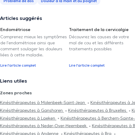
Problème de dos
Douleur à la main et au poignet
Articles suggérés
Endométriose
Traitement de la cervicalgie
Comprenez mieux les symptômes
Découvrez les causes de votre
de l'endométriose ainsi que
mal de cou et les différents
comment soulager les douleurs
traitements possibles
liées à cette maladie.
Lire l'article complet
Lire l'article complet
Liens utiles
Zones proches
Kinésithérapeutes à Molenbeek-Saint-Jean
Kinésithérapeutes à J
Kinésithérapeutes à Ganshoren
Kinésithérapeutes à Bruxelles
K
Kinésithérapeutes à Laeken
Kinésithérapeutes à Berchem-Saint
Kinésithérapeutes à Neder-Over-Heembeek
Kinésithérapeutes à B
Kinésithérapeutes à Andenne
Kinésithérapeutes à Bra