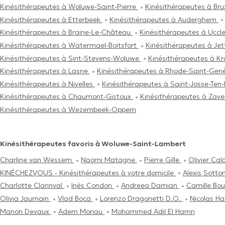
Kinésithérapeutes à Woluwe-Saint-Pierre
Kinésithérapeutes à Bru
Kinésithérapeutes à Etterbeek
Kinésithérapeutes à Auderghem
Kinésithérapeutes à Braine-Le-Château
Kinésithérapeutes à Uccl
Kinésithérapeutes à Watermael-Boitsfort
Kinésithérapeutes à Je
Kinésithérapeutes à Sint-Stevens-Woluwe
Kinésithérapeutes à K
Kinésithérapeutes à Lasne
Kinésithérapeutes à Rhode-Saint-Ge
Kinésithérapeutes à Nivelles
Kinésithérapeutes à Saint-Josse-Te
Kinésithérapeutes à Chaumont-Gistoux
Kinésithérapeutes à Za
Kinésithérapeutes à Wezembeek-Oppem
Kinésithérapeutes favoris à Woluwe-Saint-Lambert
Charline van Wessem
Naomi Matagne
Pierre Gille
Olivier Ca
KINÉCHEZVOUS - Kinésithérapeutes à votre domicile
Alexis Sotto
Charlotte Clarinval
Inès Condon
Andreea Damian
Camille Bo
Olivia Jaumain
Vlad Boca
Lorenzo Dragonetti D.O.
Nicolas H
Manon Devaux
Adem Moriau
Mohammed Adil El Hamri