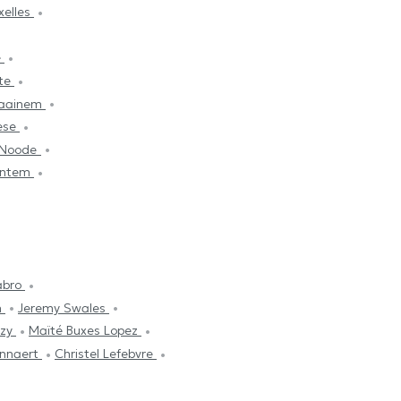
xelles
e
tte
raainem
nèse
n-Noode
ventem
labro
n
Jeremy Swales
uzy
Maïté Buxes Lopez
annaert
Christel Lefebvre