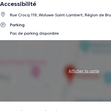
Accessibilité
Rue Crocq 119, Woluwe-Saint-Lambert, Région de Bru
La description a été éditée par l'équipe de Doctoranytime et se base sur des i
Parking
Pas de parking disponible
Afficher la carte