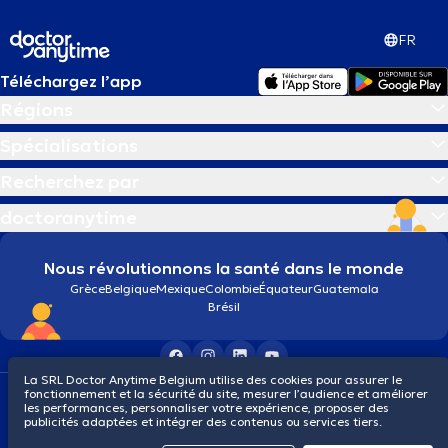
FR
Téléchargez l’app
Régions
Spécialisations
Recherchez par
doctoranytime
Nous révolutionnons la santé dans le monde
Grèce
Belgique
Mexique
Colombie
Équateur
Guatemala
Brésil
La SRL Doctor Anytime Belgium utilise des cookies pour assurer le
fonctionnement et la sécurité du site, mesurer l’audience et améliorer
Conditions générales
Cookies
Politique de confidentialité
les performances, personnaliser votre expérience, proposer des
© 2026 doctoranytime
publicités adaptées et intégrer des contenus ou services tiers.