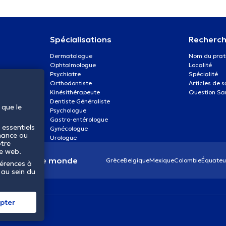
Spécialisations
Recherch
Dermatologue
Nom du prat
Ophtalmologue
Localité
Psychiatre
Spécialité
Orthodontiste
Articles de 
Kinésithérapeute
Question Sa
Dentiste Généraliste
 que le
Psychologue
Gastro-entérologue
 essentiels
Gynécologue
mance ou
Urologue
otre
te web.
anté dans le monde
Grèce
Belgique
Mexique
Colombie
Équateu
férences à
 au sein du
pter