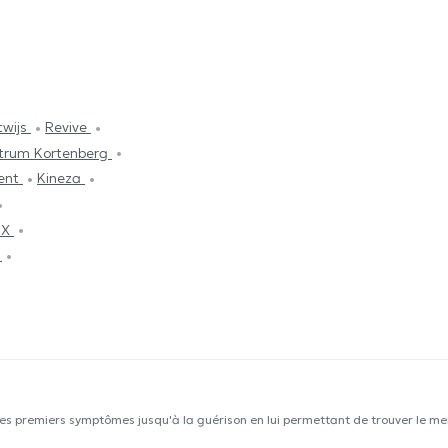
twijs
Revive
trum Kortenberg
dent
Kineza
IX
é
les premiers symptômes jusqu'à la guérison en lui permettant de trouver le mei