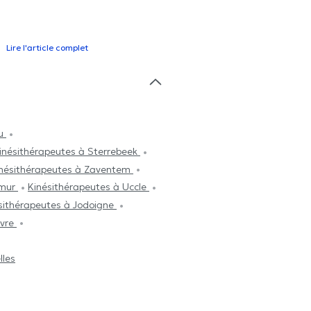
Lire l'article complet
au
inésithérapeutes à Sterrebeek
nésithérapeutes à Zaventem
amur
Kinésithérapeutes à Uccle
sithérapeutes à Jodoigne
avre
lles