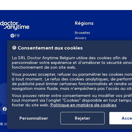
Régions
Bruxelles
FR
Anvers
Gand
🍪 Consentement aux cookies
Charleroi
Liège
La SRL Doctor Anytime Belgium utilise des cookies afin de
Bruges
personnaliser votre expérience et d’améliorer la sécurité ainsi
Namur
fonctionnement de son site web.
Louvain
Vous pouvez accepter, refuser ou paramétrer les cookies non
Mons
à tout moment. Le refus des cookies analytiques, de perfor
Aalst Flandre-Orientale
de publicité peut limiter certaines fonctionnalités et rendre v
navigation moins fluide, mais n’empêchera pas l’accès au si
Nous révolutionnons la s
Vous pouvez retirer votre consentement ou modifier vos pré
tout moment via l’onglet "Cookies" disponible en tout temps
footer du site web.
Politique en matière de cookies
Personnaliser
Rejeter
Αcce
© 2026 doctoranytime