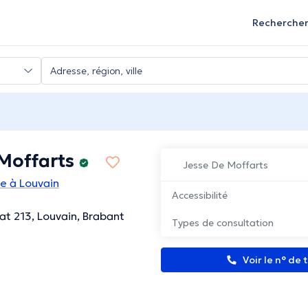
Recherche
Moffarts
Jesse De Moffarts
e à Louvain
Accessibilité
at 213, Louvain, Brabant
Types de consultation
Voir le n° de