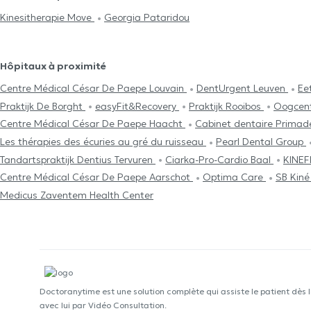
Kinesitherapie Move
Georgia Pataridou
Hôpitaux à proximité
Centre Médical César De Paepe Louvain
DentUrgent Leuven
Ee
Praktijk De Borght
easyFit&Recovery
Praktijk Rooibos
Oogcen
Centre Médical César De Paepe Haacht
Cabinet dentaire Prima
Les thérapies des écuries au gré du ruisseau
Pearl Dental Group
Tandartspraktijk Dentius Tervuren
Ciarka-Pro-Cardio Baal
KINEF
Centre Médical César De Paepe Aarschot
Optima Care
SB Kin
Medicus Zaventem Health Center
Doctoranytime est une solution complète qui assiste le patient dès 
avec lui par Vidéo Consultation.