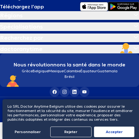
Téléchargez l’app
Régions
Spécialisations
Recherchez par
doctoranytime
Nous révolutionnons la santé dans le monde
Grèce
Belgique
Mexique
Colombie
Équateur
Guatemala
Brésil
Conditions générales
Cookies
Politique de confidentialité
La SRL Doctor Anytime Belgium utilise des cookies pour assurer le
© 2026 doctoranytime
fonctionnement et la sécurité du site, mesurer l’audience et améliorer
les performances, personnaliser votre expérience, proposer des
publicités adaptées et intégrer des contenus ou services tiers.
Personnaliser
Rejeter
Αccepter