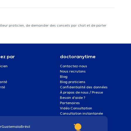
lleur praticien, de demander des conseils par chat et de parler
ez par
doctoranytime
icien
Contactez-nous
Nous recrutons
Blog
santé
Blog praticiens
nté
Confidentialité des données
À propos de nous / Presse
Besoin d'aide ?
Partenaires
Vidéo Consultation
Consultation instantanée
r
Guatemala
Brésil