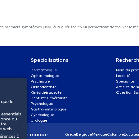
les premiers symptômes jusqu'à la guérison en lui permettant de trouver le mei
Spécialisations
Recherch
Dermatologue
Nom du prat
Ophtalmologue
Localité
Psychiatre
Spécialité
Orthodontiste
Articles de 
Kinésithérapeute
Question Sa
Dentiste Généraliste
 que le
Psychologue
Gastro-entérologue
 essentiels
Gynécologue
mance ou
Urologue
otre
te web.
anté dans le monde
Grèce
Belgique
Mexique
Colombie
Équateu
férences à