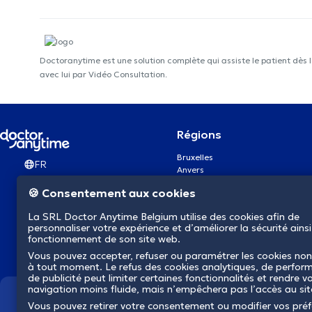
Doctoranytime est une solution complète qui assiste le patient dès 
avec lui par Vidéo Consultation.
Régions
Bruxelles
FR
Anvers
Gand
🍪 Consentement aux cookies
Charleroi
Liège
La SRL Doctor Anytime Belgium utilise des cookies afin de
Bruges
personnaliser votre expérience et d’améliorer la sécurité ainsi
Namur
fonctionnement de son site web.
Louvain
Vous pouvez accepter, refuser ou paramétrer les cookies non
Mons
à tout moment. Le refus des cookies analytiques, de perfor
Aalst Flandre-Orientale
de publicité peut limiter certaines fonctionnalités et rendre v
navigation moins fluide, mais n’empêchera pas l’accès au si
Nous révolutionnons la s
Vous pouvez retirer votre consentement ou modifier vos pré