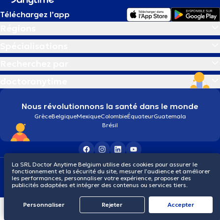
Téléchargez l’app
Régions
Spécialisations
Recherchez par
doctoranytime
Nous révolutionnons la santé dans le monde
Grèce
Belgique
Mexique
Colombie
Équateur
Guatemala
Brésil
La SRL Doctor Anytime Belgium utilise des cookies pour assurer le
Conditions générales
Cookies
Politique de confidentialité
fonctionnement et la sécurité du site, mesurer l’audience et améliorer
© 2026 doctoranytime
les performances, personnaliser votre expérience, proposer des
publicités adaptées et intégrer des contenus ou services tiers.
Personnaliser
Rejeter
Αccepter