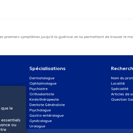
les premiers symptômes jusqu'à la guérison en lui permettant de trouver le mei
Spécialisations
Recherch
Dermatologue
Nom du prat
Ophtalmologue
Localité
Psychiatre
Spécialité
Orthodontiste
Articles de 
Kinésithérapeute
Question Sa
Dentiste Généraliste
 que le
Psychologue
Gastro-entérologue
 essentiels
Gynécologue
mance ou
Urologue
otre