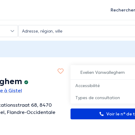
Recherche
Evelien Vanwalleghem
eghem
Accessibilité
e à Gistel
Types de consultation
Stationsstraat 68, 8470
stel, Flandre-Occidentale
Voir le n° de