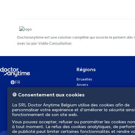
Doctoranytime est une solution complète qui assiste le patient dès 
avec lui par Vidéo Consultation.
Régions
Bruxelles
FR
Anvers
Gand
🍪 Consentement aux cookies
Charleroi
Liège
La SRL Doctor Anytime Belgium utilise des cookies afin de
Bruges
personnaliser votre expérience et d’améliorer la sécurité ainsi
Namur
fonctionnement de son site web.
Louvain
Vous pouvez accepter, refuser ou paramétrer les cookies non
Mons
à tout moment. Le refus des cookies analytiques, de perfor
Aalst Flandre-Orientale
de publicité peut limiter certaines fonctionnalités et rendre v