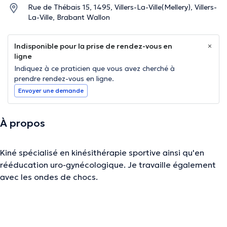
Rue de Thébais 15, 1495, Villers-La-Ville(Mellery), Villers-
La-Ville, Brabant Wallon
Indisponible pour la prise de rendez-vous en
ligne
Indiquez à ce praticien que vous avez cherché à
prendre rendez-vous en ligne.
Envoyer une demande
À propos
Kiné spécialisé en kinésithérapie sportive ainsi qu'en
rééducation uro-gynécologique. Je travaille également
avec les ondes de chocs.
La description a été éditée par l'équipe de Doctoranytime et se base sur des
informations vérifiées.