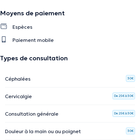
La description a été éditée par l'équipe de Doctoranytime et se base sur des
Moyens de paiement
informations vérifiées.
Espèces
Paiement mobile
Types de consultation
Céphalées
30€
Cervicalgie
De 25€ à 30€
Consultation générale
De 25€ à 30€
Douleur à la main ou au poignet
30€