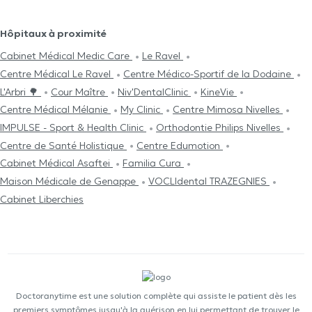
Hôpitaux à proximité
Cabinet Médical Medic Care
Le Ravel
Centre Médical Le Ravel
Centre Médico-Sportif de la Dodaine
L'Arbri 🌳
Cour Maître
Niv'DentalClinic
KineVie
Centre Médical Mélanie
My Clinic
Centre Mimosa Nivelles
IMPULSE - Sport & Health Clinic
Orthodontie Philips Nivelles
Centre de Santé Holistique
Centre Edumotion
Cabinet Médical Asaftei
Familia Cura
Maison Médicale de Genappe
VOCLIdental TRAZEGNIES
Cabinet Liberchies
Doctoranytime est une solution complète qui assiste le patient dès les
premiers symptômes jusqu'à la guérison en lui permettant de trouver le