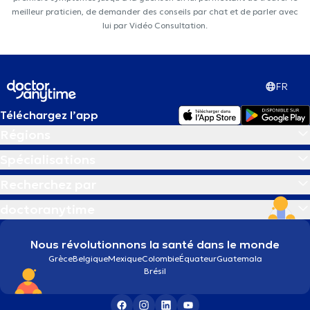
meilleur praticien, de demander des conseils par chat et de parler avec
lui par Vidéo Consultation.
FR
Téléchargez l’app
Régions
Spécialisations
Recherchez par
doctoranytime
Nous révolutionnons la santé dans le monde
Grèce
Belgique
Mexique
Colombie
Équateur
Guatemala
Brésil