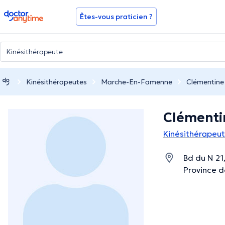
doctoranytime
Êtes-vous praticien ?
Kinésithérapeutes
Marche-En-Famenne
Clémentine 
Clémenti
Kinésithérapeu
Bd du N 2
Province 