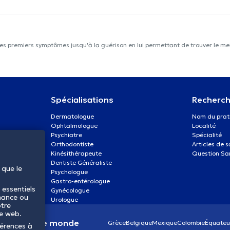
les premiers symptômes jusqu'à la guérison en lui permettant de trouver le mei
Spécialisations
Recherch
Dermatologue
Nom du prat
Ophtalmologue
Localité
Psychiatre
Spécialité
Orthodontiste
Articles de 
Kinésithérapeute
Question Sa
Dentiste Généraliste
 que le
Psychologue
Gastro-entérologue
 essentiels
Gynécologue
mance ou
Urologue
otre
te web.
anté dans le monde
Grèce
Belgique
Mexique
Colombie
Équateu
férences à