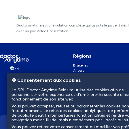
Doctoranytime est une solution complète qui assiste le patient dès 
avec lui par Vidéo Consultation.
Régions
Bruxelles
FR
Anvers
Gand
🍪 Consentement aux cookies
Charleroi
Liège
La SRL Doctor Anytime Belgium utilise des cookies afin de
Bruges
personnaliser votre expérience et d’améliorer la sécurité ainsi
Namur
fonctionnement de son site web.
Louvain
Vous pouvez accepter, refuser ou paramétrer les cookies non
Mons
à tout moment. Le refus des cookies analytiques, de perfor
Aalst Flandre-Orientale
de publicité peut limiter certaines fonctionnalités et rendre v
navigation moins fluide, mais n’empêchera pas l’accès au si
Nous révolutionnons la s
Vous pouvez retirer votre consentement ou modifier vos pré