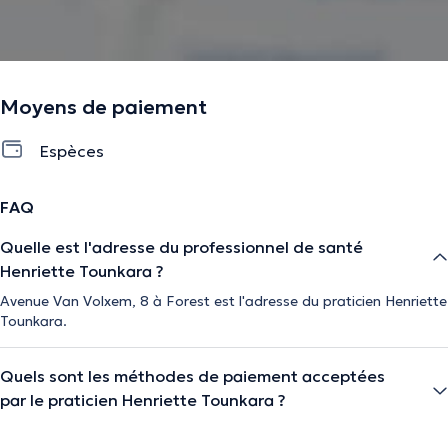
La description a été éditée par l'équipe de Doctoranytime et se base sur des
Moyens de paiement
informations vérifiées.
Espèces
FAQ
Quelle est l'adresse du professionnel de santé
Henriette Tounkara ?
Avenue Van Volxem, 8 à Forest est l'adresse du praticien Henriette
Tounkara.
Quels sont les méthodes de paiement acceptées
par le praticien Henriette Tounkara ?