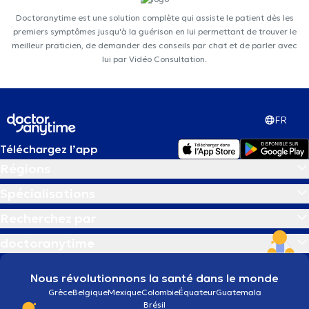
Doctoranytime est une solution complète qui assiste le patient dès les
premiers symptômes jusqu'à la guérison en lui permettant de trouver le
meilleur praticien, de demander des conseils par chat et de parler avec
lui par Vidéo Consultation.
FR
Téléchargez l’app
Régions
Spécialisations
Recherchez par
doctoranytime
Nous révolutionnons la santé dans le monde
Grèce
Belgique
Mexique
Colombie
Équateur
Guatemala
Brésil