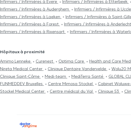
Infirmiers / Infirmières à Evere
Infirmiers / Infirmières à Etterbeek
Infirmiers / Infirmières à Auderghem
Infirmiers / Infirmières à Uccl
Infirmiers / Infirmières à Laeken
Infirmiers / Infirmières à Saint-Gil
Infirmiers / Infirmières à Forest
Infirmiers / Infirmières à Anderlech
Infirmiers / Infirmières à Rixensart
Infirmiers / Infirmières à Waterl
Hôpitaux à proximité
Amimo Lenneke
Curenest
Optima Care
Health and Care Med
Nireta Medical Center
Clinique Dentaire Vandervelde
Wolu20 M
Clinique Saint-Côme
Medi-team
MediTerra Santé
GLOBAL CL
FUNMEDDEV Bruxelles
Centre Mimosa Stockel
Cabinet Woluwe-
Stockel Medical Center
Centre médical du Val
Clinique 53
Cli