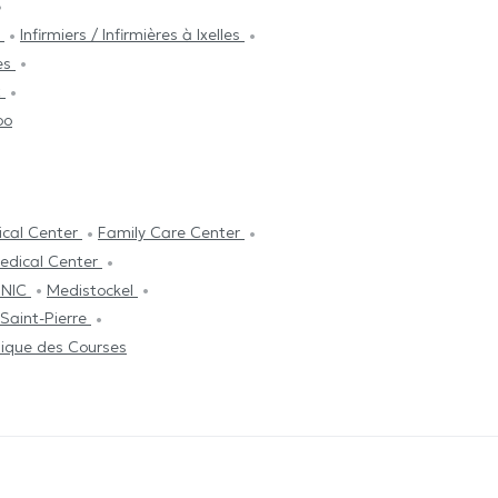
e
Infirmiers / Infirmières à Ixelles
les
t
oo
ical Center
Family Care Center
edical Center
INIC
Medistockel
Saint-Pierre
nique des Courses