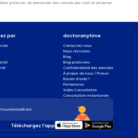
lleur praticien, de demander des conseils par chat et de parler
ez par
doctoranytime
icien
Contactez-nous
Nous recrutons
Blog
santé
Blog praticiens
nté
Confidentialité des données
À propos de nous / Presse
Besoin d'aide ?
Partenaires
Vidéo Consultation
Consultation instantanée
r
Guatemala
Brésil
Téléchargez l’app