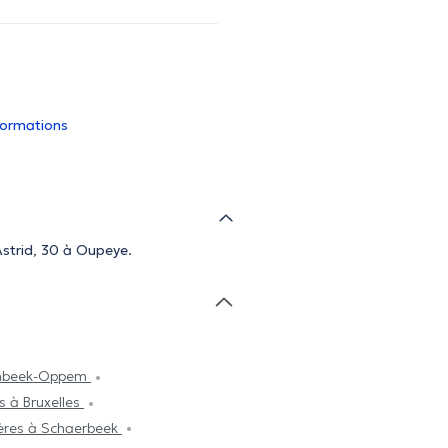
nformations
Astrid, 30 à Oupeye.
zembeek-Oppem
es à Bruxelles
mières à Schaerbeek