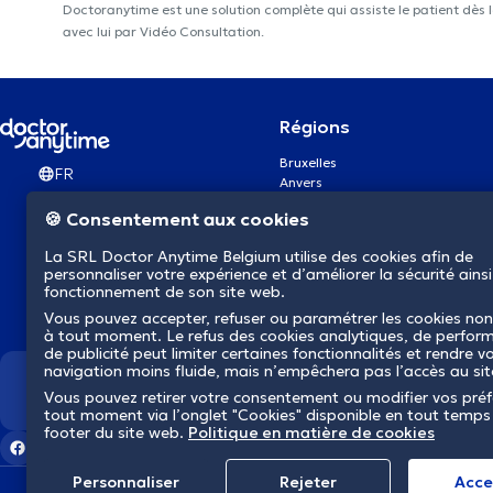
Doctoranytime est une solution complète qui assiste le patient dès 
avec lui par Vidéo Consultation.
Régions
Bruxelles
FR
Anvers
Gand
🍪 Consentement aux cookies
Charleroi
Liège
La SRL Doctor Anytime Belgium utilise des cookies afin de
Bruges
personnaliser votre expérience et d’améliorer la sécurité ainsi
Namur
fonctionnement de son site web.
Louvain
Vous pouvez accepter, refuser ou paramétrer les cookies non
Mons
à tout moment. Le refus des cookies analytiques, de perfor
Aalst Flandre-Orientale
de publicité peut limiter certaines fonctionnalités et rendre v
navigation moins fluide, mais n’empêchera pas l’accès au si
Nous révolutionnons la s
Vous pouvez retirer votre consentement ou modifier vos pré
tout moment via l’onglet "Cookies" disponible en tout temps
footer du site web.
Politique en matière de cookies
Personnaliser
Rejeter
Αcce