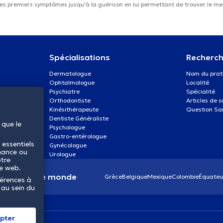
les premiers symptômes jusqu'à la guérison en lui permettant de trouver le mei
Spécialisations
Recherch
Dermatologue
Nom du prat
Ophtalmologue
Localité
Psychiatre
Spécialité
Orthodontiste
Articles de 
Kinésithérapeute
Question Sa
Dentiste Généraliste
 que le
Psychologue
Gastro-entérologue
 essentiels
Gynécologue
mance ou
Urologue
otre
te web.
anté dans le monde
Grèce
Belgique
Mexique
Colombie
Équateu
férences à
 au sein du
pter