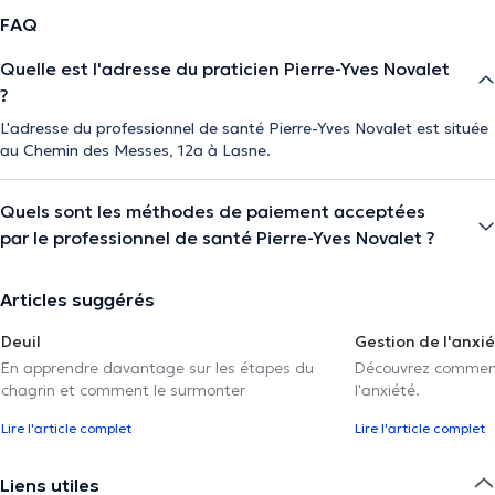
vous.
FAQ
Quelle est l'adresse du praticien Pierre-Yves Novalet
?
Une approche alignée, sans dogme
Je crois que chacun porte en soi les réponses les plus
L'adresse du professionnel de santé Pierre-Yves Novalet est située
justes — mais qu’un regard neutre, une écoute profonde
au Chemin des Messes, 12a à Lasne.
et un cadre bienveillant peuvent en révéler la clarté.
Quels sont les méthodes de paiement acceptées
Je vous accompagne pour faire émerger votre propre
par le professionnel de santé Pierre-Yves Novalet ?
vérité, et avancer à partir d’elle.
Articles suggérés
La description a été éditée par l'équipe de Doctoranytime et se base sur des
Deuil
Gestion de l'anxi
informations vérifiées.
En apprendre davantage sur les étapes du
Découvrez comment 
chagrin et comment le surmonter
l'anxiété.
Lire l'article complet
Lire l'article complet
Liens utiles