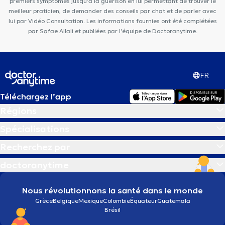
premiers symptômes jusqu'à la guérison en lui permettant de trouver le
meilleur praticien, de demander des conseils par chat et de parler avec
lui par Vidéo Consultation. Les informations fournies ont été complétées
par Safae Allali et publiées par l'équipe de Doctoranytime.
FR
Téléchargez l’app
Régions
Spécialisations
Recherchez par
doctoranytime
Nous révolutionnons la santé dans le monde
Grèce
Belgique
Mexique
Colombie
Équateur
Guatemala
Brésil