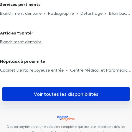
Services pertinents
Blanchiment dentaire
Radiographie
Détartrage
Bilan bucco-
dentaire
Fluoration dentaire
Soins dentaires
Surfaçage
sous-gingivale
Urgence dentaire
Articles "Santé"
Blanchiment dentaire
Hôpitaux à proximité
Cabinet Dentaire Joyeuse entrée
Centre Médical et Paramédical
Europe Schuman
Centre Médical Belliard
Michel-Ange Center
Centre Médical Psymed
Basic-Fit Etterbeek
Cabinet-
Nerviens
La Maison PsyCol
European Medical Center
Centre
Voir toutes les disponibilités
Chiropratique Bruxelles
Centre PsyCol Schuman Lalaing
RegenGo
Posturalhub
PsychoLudo
Shine Ortho & Dental
Clinic
Eurocare Medical Center
Centre PsyCol Mérode
Brussels Skin Center - Quartier Européen
Centre Oxyzen
Doctoranytime est une solution complète qui assiste le patient dès les
Cabinet d'Ostéopathie Capiaumont