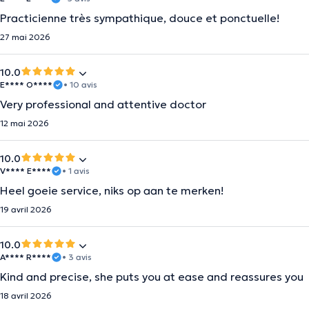
Practicienne très sympathique, douce et ponctuelle!
27 mai 2026
10.0
E**** O****
• 10 avis
Very professional and attentive doctor
12 mai 2026
10.0
V**** E****
• 1 avis
Heel goeie service, niks op aan te merken!
19 avril 2026
10.0
A**** R****
• 3 avis
Kind and precise, she puts you at ease and reassures you
18 avril 2026