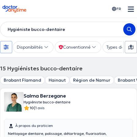
doctoranytime
FR
Hygiéniste bucco-dentaire
Disponibilités
Conventionné
Types de consu
15
Hygiénistes bucco-dentaire
Brabant Flamand
Hainaut
Région de Namur
Brabant 
Salma Berzegane
Hygiéniste bucco-dentaire
|
10
1 avis
À propos du praticien
Nettoyage dentaire, polissage, détartrage, fluorisation,