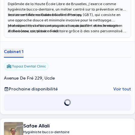
Diplômée de la Haute École Libre de Bruxelles, j’exerce comme
hygiéniste bucco-dentaire, un métier centré sur la prévention et le
traitement des maladies bucco-dentaires.
Je suis certifiée en Guided Biofilm Therapy (GBT), qui consiste en
une approche douce et minimale invasive pour le nettoyage
professionnel, combinant visualisation du biofilm et technologie
Mon objectif est d'accompagner chaque patient dans le maintien
Airflow (eau, air, poudre fine).
d’une bonne santé bucco-dentaire grâce à des soins personnalisés
et adaptés.
Cabinet 1
Topaz Dental Clinic
Avenue De Fré 229, Uccle
Prochaine disponibilité
Voir tout
Safae Allali
Hygiéniste bucco-dentaire