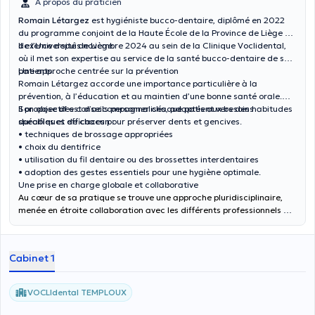
À propos du praticien
Romain Létargez
est hygiéniste bucco-dentaire, diplômé en 2022
du programme conjoint de la Haute École de la Province de Liège et
de l’Université de Liège.
Il exerce depuis novembre 2024 au sein de la Clinique Voclidental,
où il met son expertise au service de la santé bucco-dentaire de ses
patients.
Une approche centrée sur la prévention
Romain Létargez accorde une importance particulière à la
prévention, à l’éducation et au maintien d’une bonne santé orale.
Son objectif est d’accompagner chaque patient vers des habitudes
Il propose des conseils personnalisés, adaptés aux besoins
durables et efficaces pour préserver dents et gencives.
spécifiques de chacun :
• techniques de brossage appropriées
• choix du dentifrice
• utilisation du fil dentaire ou des brossettes interdentaires
• adoption des gestes essentiels pour une hygiène optimale.
Une prise en charge globale et collaborative
Au cœur de sa pratique se trouve une approche pluridisciplinaire,
menée en étroite collaboration avec les différents professionnels de
santé. Cette coordination permet d’assurer une prise en charge
complète et de garantir le meilleur intérêt pour chaque patient.
Cabinet 1
VOCLIdental TEMPLOUX