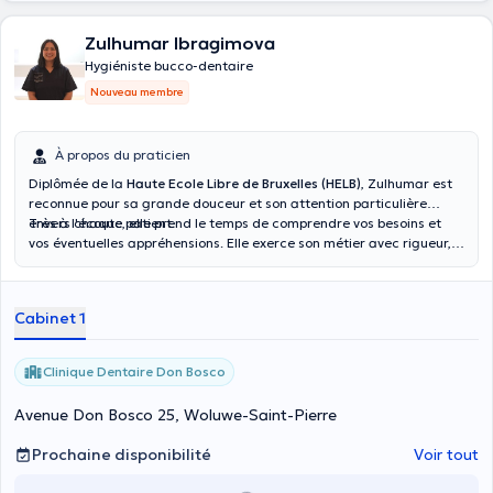
Zulhumar Ibragimova
Hygiéniste bucco-dentaire
Nouveau membre
À propos du praticien
Diplômée de la
Haute Ecole Libre de Bruxelles (HELB)
, Zulhumar est
reconnue pour sa grande douceur et son attention particulière
envers chaque patient.
Très à l'écoute, elle prend le temps de comprendre vos besoins et
vos éventuelles appréhensions. Elle exerce son métier avec rigueur,
précision et un grand professionnalisme afin de vous offrir des soins
de haute qualité dans un climat de confiance.
Cabinet 1
Clinique Dentaire Don Bosco
Avenue Don Bosco 25, Woluwe-Saint-Pierre
Prochaine disponibilité
Voir tout