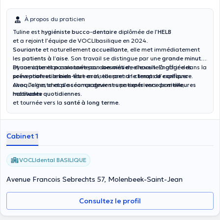
À propos du praticien
Tuline est
hygiéniste bucco-dentaire
diplômée de l’
HELB
et a rejoint l’équipe de VOCLIbasilique en 2024.
Souriante
et naturellement
accueillante,
elle met immédiatement
les
patients à l’aise.
Son travail se distingue par une
grande minutie
et une attention constante aux
Dynamique et
passionnée par son métier,
besoins de chacun.
elle veille à offrir des
Engagée dans la
prévention
soins professionnels
et le
bien-être oral,
tout en instaurant un
elle prend le temps d’
climat de confiance.
expliquer
chaque geste et d’
Avec Tuline, chaque séance devient une
accompagner
ses patients vers de
expérience positive,
meilleures
habitudes quotidiennes.
motivante
et tournée vers la
santé à long terme.
Cabinet 1
VOCLIdental BASILIQUE
Avenue Francois Sebrechts 57, Molenbeek-Saint-Jean
Consultez le profil