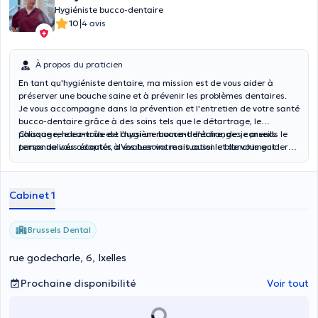
Hygiéniste bucco-dentaire
|
10
4 avis
À propos du praticien
En tant qu'hygiéniste dentaire, ma mission est de vous aider à
préserver une bouche saine et à prévenir les problèmes dentaires.
Je vous accompagne dans la prévention et l'entretien de votre santé
bucco-dentaire grâce à des soins tels que le détartrage, le
polissage, le contrôle de l'hygiène bucco-dentaire, des conseils
Chaque rendez-vous est aussi un moment d'échange: je prends le
personnalisés adaptés à vos besoins mais aussi le blanchiment
temps de vous écouter, d'évaluer votre situation et de vous guider
dentaire. Je réalise des consultations enfants pour ceux en
vers les meilleures habitudes pour votre santé dentaire sur le long
traitement d'orthodontie afin de leur apprendre le brossage avec
terme.
appareil et les aider à prévenir les caries. Mon objectif est de vous
Cabinet 1
aider à maintenir des dents et des gencives en bonne santé tout en
vous apportant des explications claires pour améliorer votre routine
quotidienne qu'il s'agisse d'adultes ou d'enfants.
Brussels Dental
rue godecharle, 6, Ixelles
Prochaine disponibilité
Voir tout