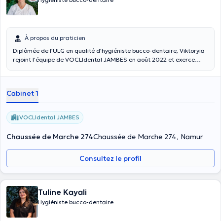
À propos du praticien
Diplômée de l’ULG en qualité d’hygiéniste bucco-dentaire, Viktoryia
rejoint l’équipe de VOCLIdental JAMBES en août 2022 et exerce
sous les protocoles GBT – Guided Biofilm Therapy. Après avoir
obtenu son diplôme de dentiste généraliste en Biélorussie et avoir
exercé son métier pendant 5 années avec beaucoup de motivation,
Cabinet 1
Viktoryia est ensuite arrivée en Belgique pour raison familiale.
N’ayant malheureusement pas pu obtenir l’équivalence pour son
diplôme de dentiste, Viktoriya a donc courageusement repris les
VOCLIdental JAMBES
études. Etant donné sa passion pour le dentaire, elle a décidé de se
diriger vers la nouvelle formation d’hygiéniste dentaire. 3 années
Chaussée de Marche 274
Chaussée de Marche 274, Namur
plus tard, elle obtient son diplôme de l’université de Liège comme
Hygiéniste et est heureuse d’à nouveau pouvoir être en contact et
soigner des patients ! VOCLIdental reflète parfaitement l’image que
Consultez le profil
Clémence Jolly se fait de son métier : des équipements de pointe au
service du bien-être des patients.
Tuline Kayali
Hygiéniste bucco-dentaire