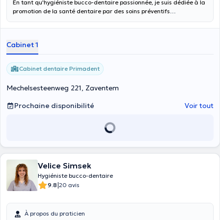
En tant qu'hygiéniste bucco-dentaire passionnée, je suis dédiée à la
promotion de la santé dentaire par des soins préventifs
personnalisés. J'offre une expertise dans le dépistage des maladies
bucco-dentaires, le détartrage méticuleux, les traitements
parodontaux non chirurgicaux, ainsi que l'éclaircissement dentaire
Cabinet 1
et le scellement des sillons pour prévenir les caries. Je veille
également à assurer un suivi régulier de vos soins, afin de garantir
une santé bucco-dentaire durable. Mon objectif est de vous
Cabinet dentaire Primadent
accompagner vers une santé bucco-dentaire durable, en vous
offrant des soins précis et des recommandations personnalisées
Mechelsesteenweg 221, Zaventem
pour que vous puissiez afficher votre sourire en toute sérénité.
Prochaine disponibilité
Voir tout
Velice Simsek
Hygiéniste bucco-dentaire
|
9.8
20 avis
À propos du praticien