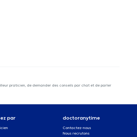
lleur praticien, de demander des conseils par chat et de parler
ez par
doctoranytime
icien
Contactez-nous
Nous recrutons