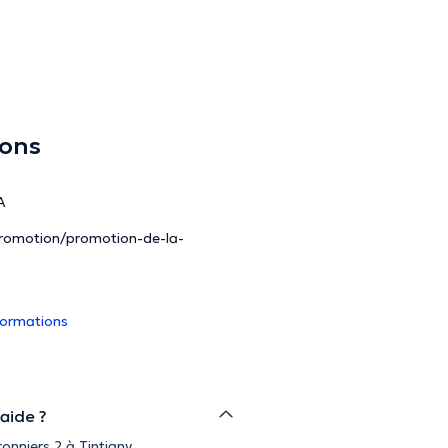
ions
A
-promotion/promotion-de-la-
nformations
aide ?
onniers 2 à Tintigny.