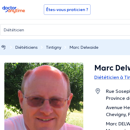
doctoranytime
Êtes-vous praticien ?
Diététiciens
Tintigny
Marc Delwaide
Marc Del
Diététicien à Ti
Rue Soseph
Province 
Avenue Her
Chevigny,
Marc DELW