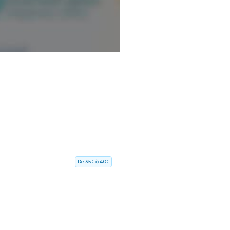
De 35€ à 40€