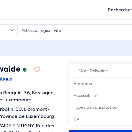
Recherche
waide
Marc Delwaide
ntigny
À propos
 Renquin, 36, Bastogne,
Accessibilité
de Luxembourg
Types de consultation
bofin, 30, Libramont-
 Province de Luxembourg
CV
AIDE TINTIGNY, Rue des