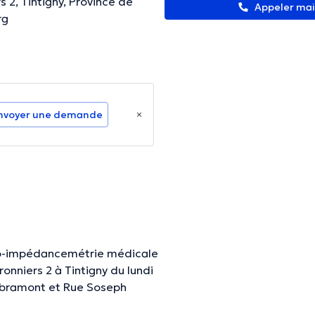
s 2, Tintigny, Province de
Appeler ma
rg
nvoyer une demande
 bio-impédancemétrie médicale
onniers 2 à Tintigny du lundi
Libramont et Rue Soseph