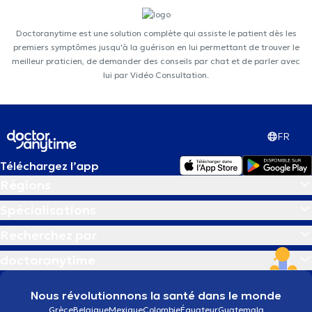
Doctoranytime est une solution complète qui assiste le patient dès les
premiers symptômes jusqu'à la guérison en lui permettant de trouver le
meilleur praticien, de demander des conseils par chat et de parler avec
lui par Vidéo Consultation.
FR
Téléchargez l’app
Régions
Spécialisations
Recherchez par
doctoranytime
Nous révolutionnons la santé dans le monde
Grèce
Belgique
Mexique
Colombie
Équateur
Guatemala