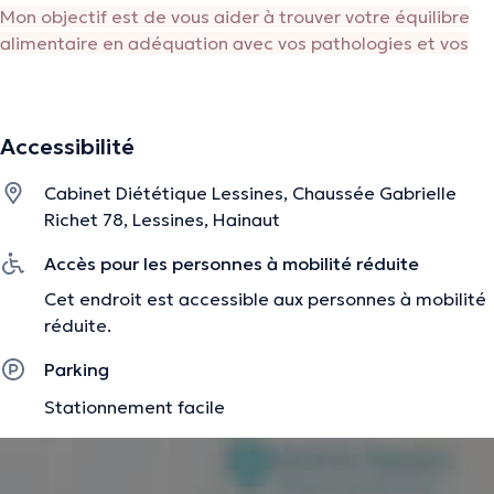
Mon objectif est de vous aider à trouver votre équilibre
alimentaire en adéquation avec vos pathologies et vos
attentes.
Je suis à l'écoute et j'essaye de vous partager mes
meilleures astuces et conseils en lien avec l'alimentation.
Accessibilité
Si vous des questions, n'hésitez pas à me contacter.
Cabinet Diététique Lessines, Chaussée Gabrielle
Richet 78, Lessines, Hainaut
La description a été éditée par l'équipe de Doctoranytime et se base sur des
Accès pour les personnes à mobilité réduite
informations vérifiées.
Cet endroit est accessible aux personnes à mobilité
réduite.
Parking
Stationnement facile