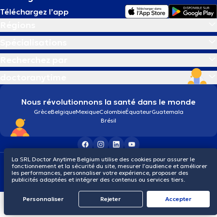
Téléchargez l’app
Régions
Spécialisations
Recherchez par
doctoranytime
Nous révolutionnons la santé dans le monde
Grèce
Belgique
Mexique
Colombie
Équateur
Guatemala
Brésil
La SRL Doctor Anytime Belgium utilise des cookies pour assurer le
Conditions générales
Cookies
Politique de confidentialité
fonctionnement et la sécurité du site, mesurer l’audience et améliorer
© 2026 doctoranytime
les performances, personnaliser votre expérience, proposer des
publicités adaptées et intégrer des contenus ou services tiers.
Personnaliser
Rejeter
Αccepter