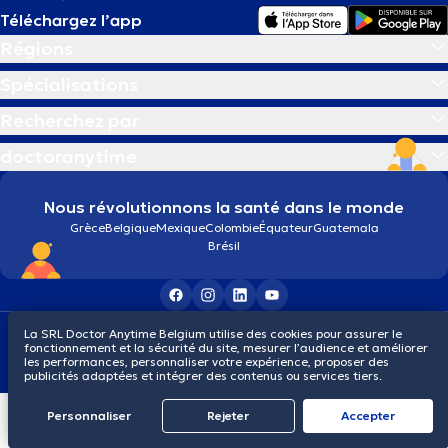
Téléchargez l’app
Régions
Spécialisations
Recherchez par
doctoranytime
Nous révolutionnons la santé dans le monde
Grèce
Belgique
Mexique
Colombie
Équateur
Guatemala
Brésil
Conditions générales
Cookies
Politique de confidentialité
La SRL Doctor Anytime Belgium utilise des cookies pour assurer le
fonctionnement et la sécurité du site, mesurer l’audience et améliorer
© 2026 doctoranytime
les performances, personnaliser votre expérience, proposer des
publicités adaptées et intégrer des contenus ou services tiers.
Personnaliser
Rejeter
Αccepter