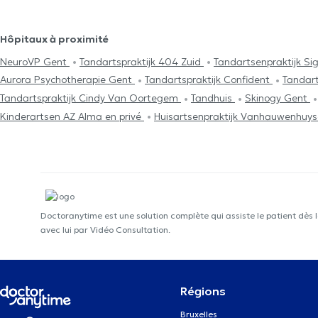
Hôpitaux à proximité
NeuroVP Gent
Tandartspraktijk 404 Zuid
Tandartsenpraktijk Si
Aurora Psychotherapie Gent
Tandartspraktijk Confident
Tandart
Tandartspraktijk Cindy Van Oortegem
Tandhuis
Skinogy Gent
Kinderartsen AZ Alma en privé
Huisartsenpraktijk Vanhauwenhuyse
Doctoranytime est une solution complète qui assiste le patient dès 
avec lui par Vidéo Consultation.
Régions
Bruxelles