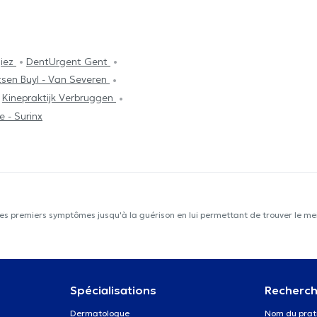
giez
DentUrgent Gent
sen Buyl - Van Severen
Kinepraktijk Verbruggen
 - Surinx
les premiers symptômes jusqu'à la guérison en lui permettant de trouver le mei
Spécialisations
Recherch
Dermatologue
Nom du prat