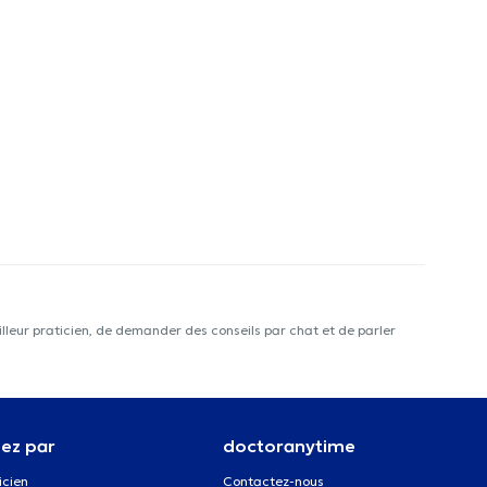
lleur praticien, de demander des conseils par chat et de parler
ez par
doctoranytime
icien
Contactez-nous