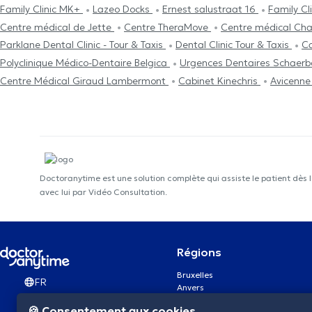
Family Clinic MK+
Lazeo Docks
Ernest salustraat 16
Family Cl
Centre médical de Jette
Centre TheraMove
Centre médical Ch
Parklane Dental Clinic - Tour & Taxis
Dental Clinic Tour & Taxis
Ca
Polyclinique Médico-Dentaire Belgica
Urgences Dentaires Schaer
Centre Médical Giraud Lambermont
Cabinet Kinechris
Avicenne
Doctoranytime est une solution complète qui assiste le patient dès 
avec lui par Vidéo Consultation.
Régions
Bruxelles
FR
Anvers
Gand
🍪 Consentement aux cookies