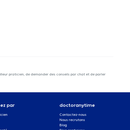
lleur praticien, de demander des conseils par chat et de parler
ez par
doctoranytime
icien
Contactez-nous
Nous recrutons
Blog