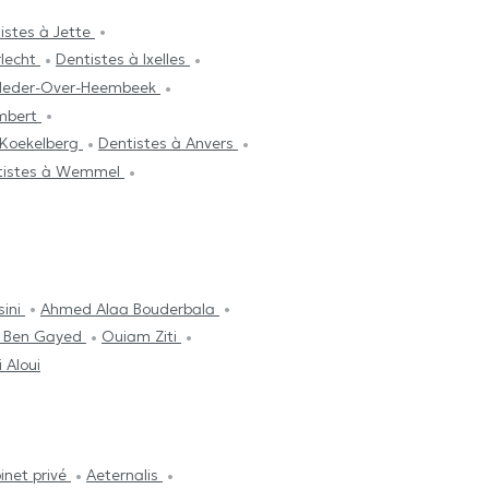
istes à Jette
rlecht
Dentistes à Ixelles
 Neder-Over-Heembeek
ambert
 Koekelberg
Dentistes à Anvers
tistes à Wemmel
sini
Ahmed Alaa Bouderbala
 Ben Gayed
Ouiam Ziti
 Aloui
inet privé
Aeternalis