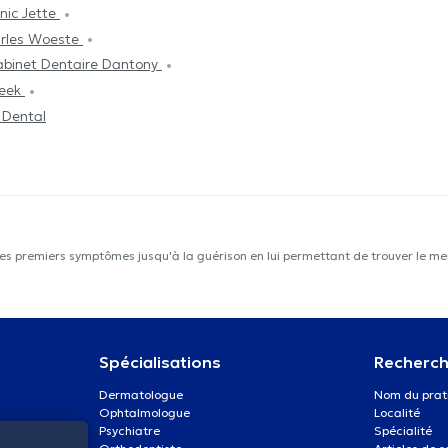
inic Jette
arles Woeste
binet Dentaire Dantony
beek
 Dental
les premiers symptômes jusqu'à la guérison en lui permettant de trouver le mei
Spécialisations
Recherch
Dermatologue
Nom du prat
Ophtalmologue
Localité
Psychiatre
Spécialité