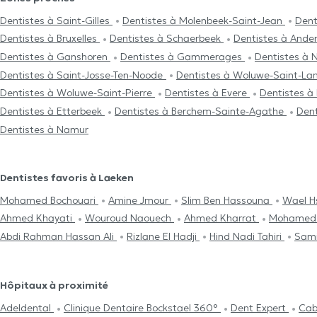
Dentistes à Saint-Gilles
Dentistes à Molenbeek-Saint-Jean
Dent
Dentistes à Bruxelles
Dentistes à Schaerbeek
Dentistes à Ande
Dentistes à Ganshoren
Dentistes à Gammerages
Dentistes à
Dentistes à Saint-Josse-Ten-Noode
Dentistes à Woluwe-Saint-L
Dentistes à Woluwe-Saint-Pierre
Dentistes à Evere
Dentistes à
Dentistes à Etterbeek
Dentistes à Berchem-Sainte-Agathe
Den
Dentistes à Namur
Dentistes favoris à Laeken
Mohamed Bochouari
Amine Jmour
Slim Ben Hassouna
Wael H
Ahmed Khayati
Wouroud Naouech
Ahmed Kharrat
Mohamed
Abdi Rahman Hassan Ali
Rizlane El Hadji
Hind Nadi Tahiri
Sami
Hôpitaux à proximité
Adeldental
Clinique Dentaire Bockstael 360°
Dent Expert
Cab