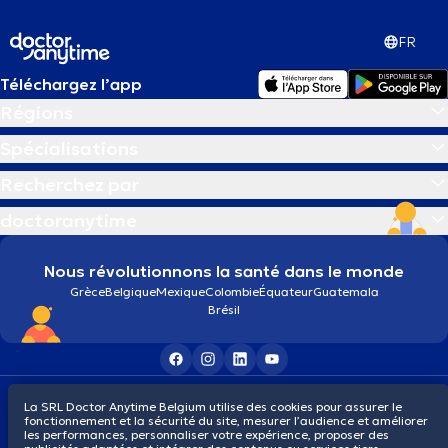
FR
Téléchargez l’app
Régions
Spécialisations
Recherchez par
doctoranytime
Nous révolutionnons la santé dans le monde
Grèce
Belgique
Mexique
Colombie
Équateur
Guatemala
Brésil
Conditions générales
Cookies
Politique de confidentialité
La SRL Doctor Anytime Belgium utilise des cookies pour assurer le
© 2026 doctoranytime
fonctionnement et la sécurité du site, mesurer l’audience et améliorer
les performances, personnaliser votre expérience, proposer des