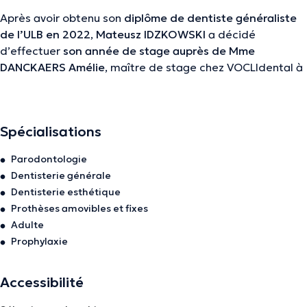
Après avoir obtenu son
diplôme de dentiste généraliste
de l’ULB en 2022
,
Mateusz IDZKOWSKI
a décidé
d’effectuer
son année de stage auprès de Mme
DANCKAERS Amélie
, maître de stage chez VOCLIdental à
Jambes.
Mateusz apprécie toutes les facettes de la dentisterie
générale et
aspire à continuer sa formation dans les
Spécialisations
domaines de l’endodontie
mais aussi des réhabilitations
Parodontologie
prothétiques, de la dentisterie esthétique ainsi que de la
Dentisterie générale
parodontologie
.
Dentisterie esthétique
Il est heureux de mettre son
énergie et sa passion
pour
Prothèses amovibles et fixes
son métier afin de prendre en charge au mieux les
Adulte
patients de VOCLIdental.
Prophylaxie
Accessibilité
La description a été éditée par l'équipe de Doctoranytime et se base sur des
informations vérifiées.