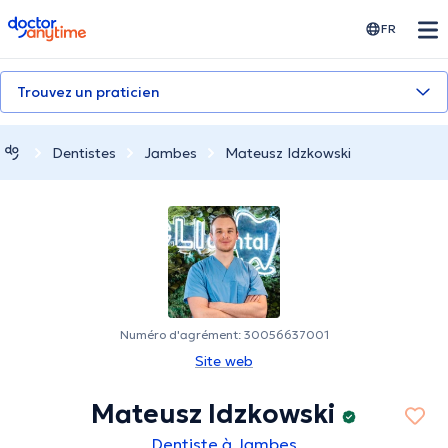
doctoranytime
FR
Trouvez un praticien
Dentistes
Jambes
Mateusz Idzkowski
Numéro d'agrément: 30056637001
Site web
Mateusz Idzkowski
Dentiste à Jambes